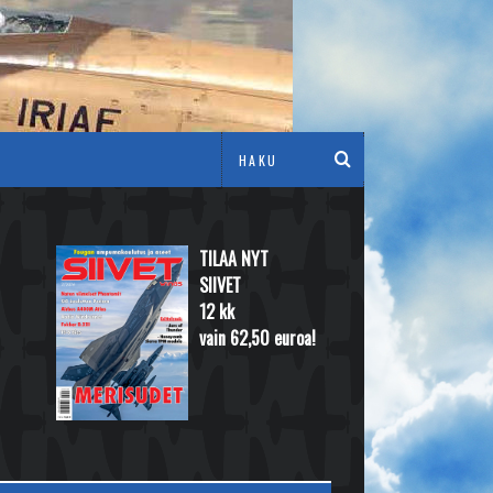
TILAA NYT
SIIVET
12 kk
vain 62,50 euroa!