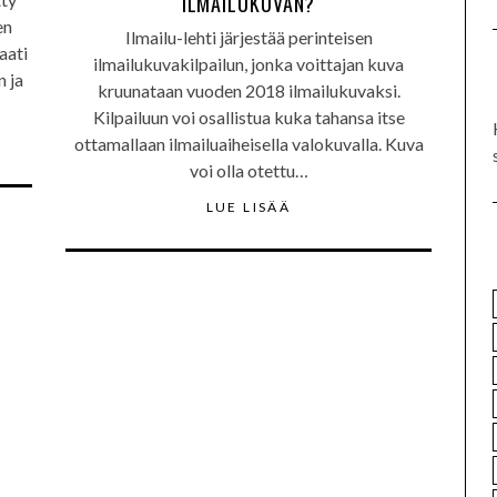
ILMAILUKUVAN?
en
Ilmailu-lehti järjestää perinteisen
aati
ilmailukuvakilpailun, jonka voittajan kuva
n ja
kruunataan vuoden 2018 ilmailukuvaksi.
Kilpailuun voi osallistua kuka tahansa itse
ottamallaan ilmailuaiheisella valokuvalla. Kuva
voi olla otettu…
LUE LISÄÄ