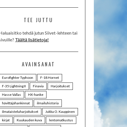
TEE JUTTU
Haluaisitko tehdä jutun Siivet-lehteen tai
sivuille?
Täältä lisätietoja!
AVAINSANAT
Eurofighter Typhoon
F-18 Hornet
F-35 Lightning II
Finavia
Harjoitukset
Hasse Vallas
HX-hanke
hävittäjähankinnat
ilmailuhistoria
ilmataisteluharjoitukset
Jukka O. Kauppinen
kirjat
Kuukauden kuva
lentomatkustus