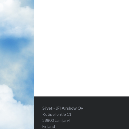
Siivet - JFI Airshow Oy
Kotipellontie 11
38800 Jämijärvi
Finland