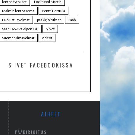
lentonäytökset
Lockheed Martin
Malmin lentoasema
Pentti Perttula
Puolustusvoimat
pääkirjoitukset
Saab
Saab JAS 39 Gripen E/F
Siivet
Suomen Ilmavoimat
videot
SIIVET FACEBOOKISSA
AIHEET
PÄÄKIRJOITUS