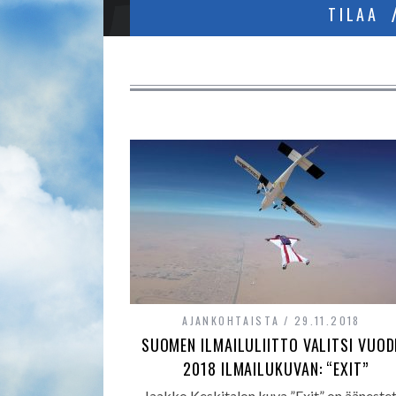
TILAA
AJANKOHTAISTA
29.11.2018
SUOMEN ILMAILULIITTO VALITSI VUOD
2018 ILMAILUKUVAN: “EXIT”
Jaakko Keskitalon kuva ”Exit” on ääneste