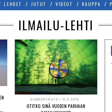
LEHDET
JUTUT
VIDEOT
KAUPPA
ILMAILU-LEHTI
EN
AJANKOHTAISTA
31.5.2018
OTITKO SINÄ VUODEN PARHAAN
tty