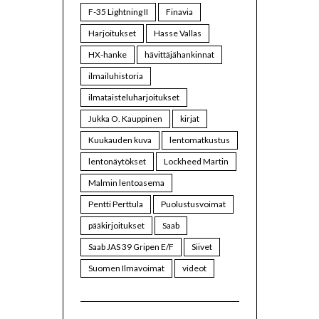
F-35 Lightning II
Finavia
Harjoitukset
Hasse Vallas
HX-hanke
hävittäjähankinnat
ilmailuhistoria
ilmataisteluharjoitukset
Jukka O. Kauppinen
kirjat
Kuukauden kuva
lentomatkustus
lentonäytökset
Lockheed Martin
Malmin lentoasema
Pentti Perttula
Puolustusvoimat
pääkirjoitukset
Saab
Saab JAS 39 Gripen E/F
Siivet
Suomen Ilmavoimat
videot