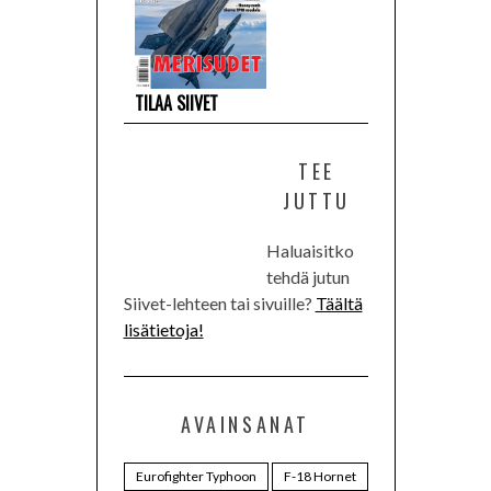
TILAA SIIVET
TEE
JUTTU
Haluaisitko
tehdä jutun
Siivet-lehteen tai sivuille?
Täältä
lisätietoja!
AVAINSANAT
Eurofighter Typhoon
F-18 Hornet