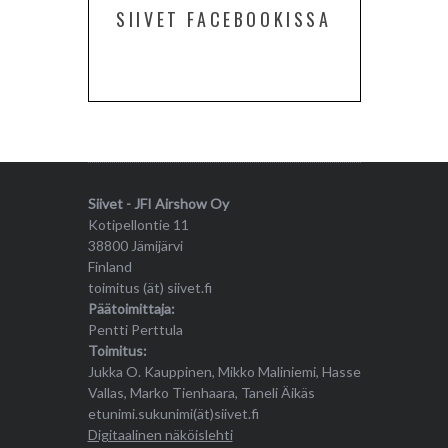
SIIVET FACEBOOKISSA
Siivet - JFI Airshow Oy
Kotipellontie 11
38800 Jämijärvi
Finland
toimitus (ät) siivet.fi
Päätoimittaja:
Pentti Perttula
Toimitus:
Jukka O. Kauppinen, Mikko Maliniemi, Hasse
Vallas, Marko Tienhaara, Taneli Äikäs
etunimi.sukunimi(ät)siivet.fi
Digitaalinen näköislehti