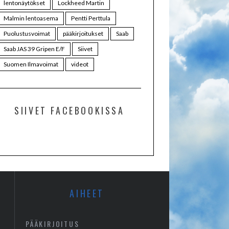
lentonäytökset
Lockheed Martin
Malmin lentoasema
Pentti Perttula
Puolustusvoimat
pääkirjoitukset
Saab
Saab JAS 39 Gripen E/F
Siivet
Suomen Ilmavoimat
videot
SIIVET FACEBOOKISSA
AIHEET
PÄÄKIRJOITUS