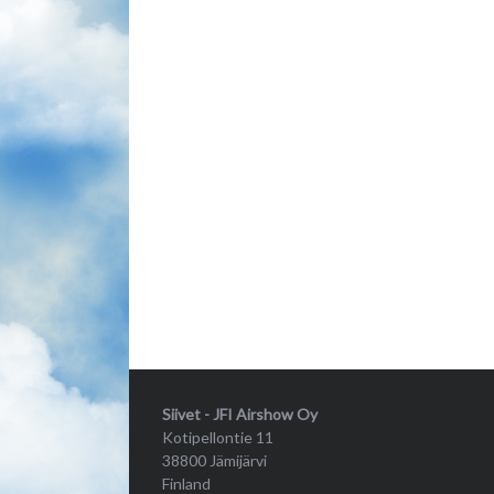
Siivet - JFI Airshow Oy
Kotipellontie 11
38800 Jämijärvi
Finland