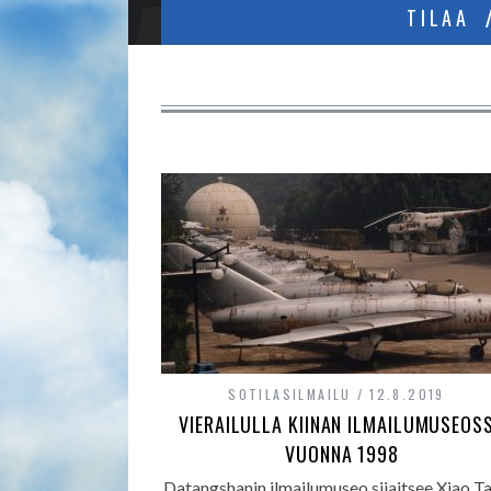
TILAA
SOTILASILMAILU
12.8.2019
VIERAILULLA KIINAN ILMAILUMUSEOS
VUONNA 1998
Datangshanin ilmailumuseo sijaitsee Xiao Ta