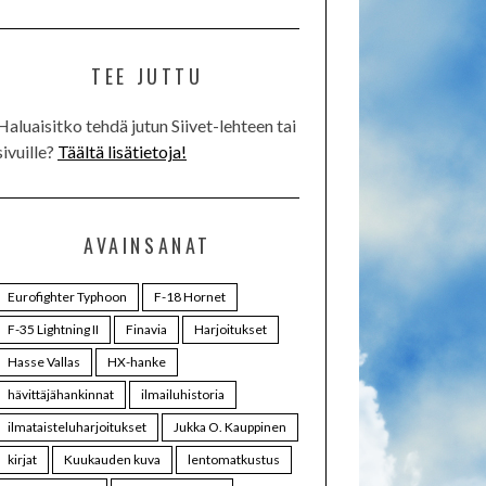
TEE JUTTU
Haluaisitko tehdä jutun Siivet-lehteen tai
sivuille?
Täältä lisätietoja!
AVAINSANAT
Eurofighter Typhoon
F-18 Hornet
F-35 Lightning II
Finavia
Harjoitukset
Hasse Vallas
HX-hanke
hävittäjähankinnat
ilmailuhistoria
ilmataisteluharjoitukset
Jukka O. Kauppinen
kirjat
Kuukauden kuva
lentomatkustus