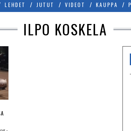
LEHDET
JUTUT
VIDEOT
KAUPPA
ILPO KOSKELA
SA
ng -