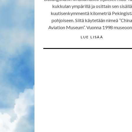
kukkulan ympärillä ja osittain sen sisällä
kuutisenkymmentä kilometriä Pekingist
pohjoiseen. Siitä käytetään nimeä ”Chin
Aviation Museum”. Vuonna 1998 museoo
LUE LISÄÄ