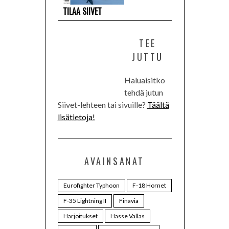
TILAA SIIVET
TEE
JUTTU
Haluaisitko
tehdä jutun
Siivet-lehteen tai sivuille?
Täältä
lisätietoja!
AVAINSANAT
Eurofighter Typhoon
F-18 Hornet
F-35 Lightning II
Finavia
Harjoitukset
Hasse Vallas