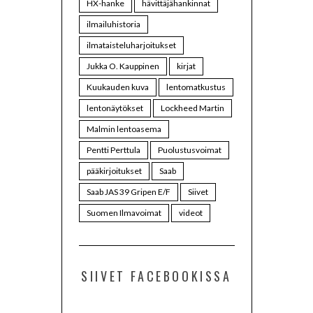
HX-hanke
hävittäjähankinnat
ilmailuhistoria
ilmataisteluharjoitukset
Jukka O. Kauppinen
kirjat
Kuukauden kuva
lentomatkustus
lentonäytökset
Lockheed Martin
Malmin lentoasema
Pentti Perttula
Puolustusvoimat
pääkirjoitukset
Saab
Saab JAS 39 Gripen E/F
Siivet
Suomen Ilmavoimat
videot
SIIVET FACEBOOKISSA