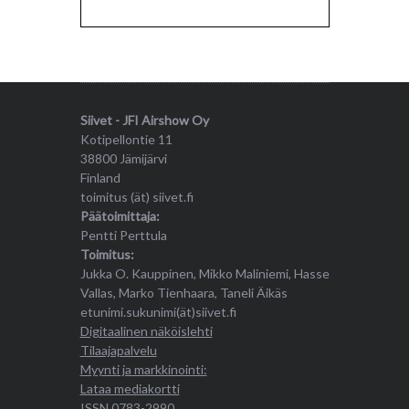
Siivet - JFI Airshow Oy
Kotipellontie 11
38800 Jämijärvi
Finland
toimitus (ät) siivet.fi
Päätoimittaja:
Pentti Perttula
Toimitus:
Jukka O. Kauppinen, Mikko Maliniemi, Hasse
Vallas, Marko Tienhaara, Taneli Äikäs
etunimi.sukunimi(ät)siivet.fi
Digitaalinen näköislehti
Tilaajapalvelu
Myynti ja markkinointi:
Lataa mediakortti
ISSN 0783-2990