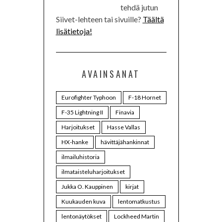
tehdä jutun
Siivet-lehteen tai sivuille?
Täältä
lisätietoja!
AVAINSANAT
Eurofighter Typhoon
F-18 Hornet
F-35 Lightning II
Finavia
Harjoitukset
Hasse Vallas
HX-hanke
hävittäjähankinnat
ilmailuhistoria
ilmataisteluharjoitukset
Jukka O. Kauppinen
kirjat
Kuukauden kuva
lentomatkustus
lentonäytökset
Lockheed Martin