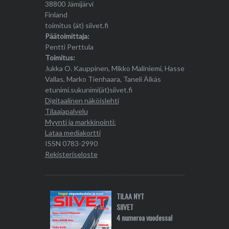
38800 Jämijärvi
Finland
toimitus (ät) siivet.fi
Päätoimittaja:
Pentti Perttula
Toimitus:
Jukka O. Kauppinen, Mikko Maliniemi, Hasse
Vallas, Marko Tienhaara, Taneli Äikäs
etunimi.sukunimi(ät)siivet.fi
Digitaalinen näköislehti
Tilaajapalvelu
Myynti ja markkinointi:
Lataa mediakortti
ISSN 0783-2990
Rekisteriseloste
TILAA NYT
SIIVET
4 numeroa vuodessa!