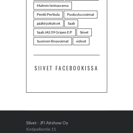
Malmin lentoasema
Pentti Perttula
Puolustusvoimat
pääkirjoitukset
Saab
Saab JAS 39 Gripen E/F
Siivet
Suomen Ilmavoimat
videot
SIIVET FACEBOOKISSA
Siivet - JFI Airshow Oy
Kotipellontie 11