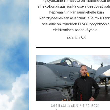
Nykyaikainen ilmasota on monimutkaine
aihekokonaisuus, jonka osa-alueet ovat palj
hepreaa niin kansanmiehelle kuin
kehittyneellekään asiantuntijalle. Yksi tär
osa-alue on koneiden ELSO-kyvykkyys el
elektronisen sodankäynnin…
LUE LISÄÄ
SOTILASILMAILU
7.12.2021