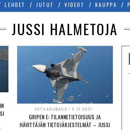
LEHDET
JUTUT
VIDEOT
KAUPPA
JUSSI HALMETOJA
IN
SOTILASILMAILU
8.12.2021
SI
GRIPEN E: TILANNETIETOISUUS JA
HÄVITTÄJÄN TIETOJÄRJESTELMÄT – JUSSI