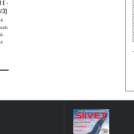
 E -
/3]
24
Saab
ä.
na