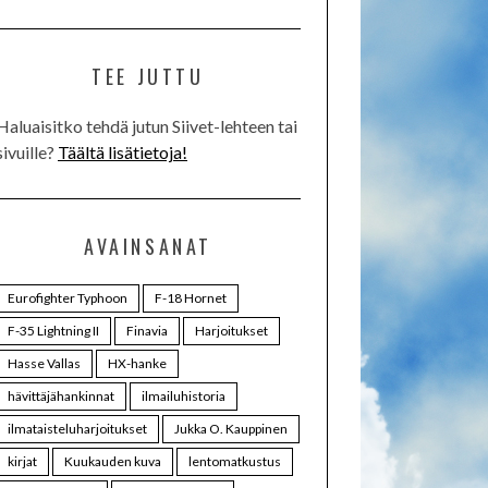
TEE JUTTU
Haluaisitko tehdä jutun Siivet-lehteen tai
sivuille?
Täältä lisätietoja!
AVAINSANAT
Eurofighter Typhoon
F-18 Hornet
F-35 Lightning II
Finavia
Harjoitukset
Hasse Vallas
HX-hanke
hävittäjähankinnat
ilmailuhistoria
ilmataisteluharjoitukset
Jukka O. Kauppinen
kirjat
Kuukauden kuva
lentomatkustus