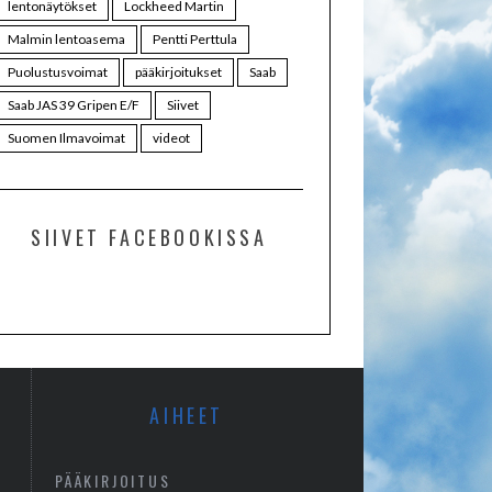
lentonäytökset
Lockheed Martin
Malmin lentoasema
Pentti Perttula
Puolustusvoimat
pääkirjoitukset
Saab
Saab JAS 39 Gripen E/F
Siivet
Suomen Ilmavoimat
videot
SIIVET FACEBOOKISSA
AIHEET
PÄÄKIRJOITUS