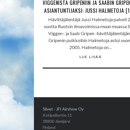
VIGGENISTÄ GRIPENIIN JA SAABIN GRIPEN
ASIANTUNTIJAKSI: JUSSI HALMETOJA [1
Hävittäjälentäjä Jussi Halmetoja palveli 
vuotta Ruotsin ilmavoimissa muun muassa 
Viggen– ja Saab Gripen -hävittäjälentäjän
Gripenin puikkoihin Halmetoja astui vuo
2005. Halmetoja on…
LUE LISÄÄ
Siivet - JFI Airshow Oy
Kotipellontie 11
38800 Jämijärvi
Finland