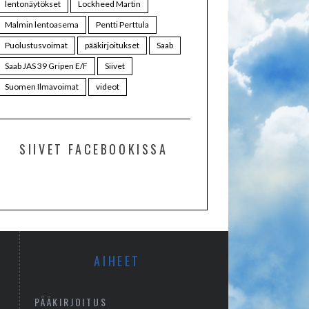
lentonäytökset
Lockheed Martin
Malmin lentoasema
Pentti Perttula
Puolustusvoimat
pääkirjoitukset
Saab
Saab JAS 39 Gripen E/F
Siivet
Suomen Ilmavoimat
videot
SIIVET FACEBOOKISSA
AIHEET
PÄÄKIRJOITUS