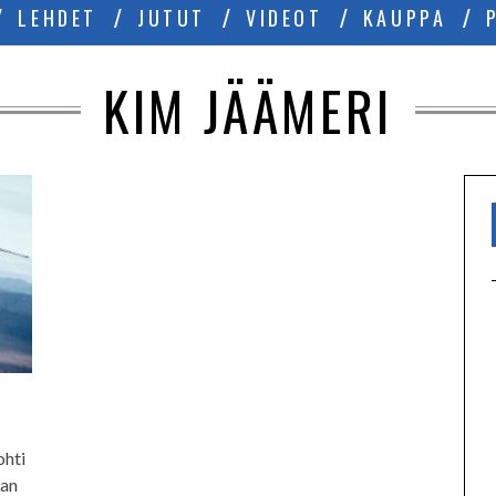
LEHDET
JUTUT
VIDEOT
KAUPPA
KIM JÄÄMERI
ohti
man