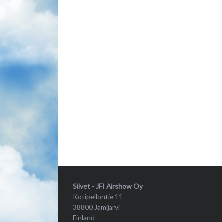
Siivet - JFI Airshow Oy
Kotipellontie 11
38800 Jämijärvi
Finland