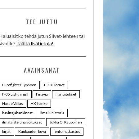
TEE JUTTU
Haluaisitko tehdä jutun Siivet-lehteen tai
sivuille?
Täältä lisätietoja!
AVAINSANAT
Eurofighter Typhoon
F-18 Hornet
F-35 Lightning II
Finavia
Harjoitukset
Hasse Vallas
HX-hanke
hävittäjähankinnat
ilmailuhistoria
ilmataisteluharjoitukset
Jukka O. Kauppinen
kirjat
Kuukauden kuva
lentomatkustus