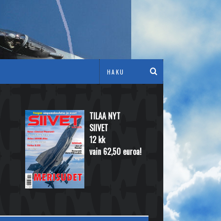
TILAA NYT
SIIVET
12 kk
vain 62,50 euroa!