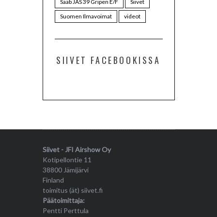
Saab JAS 39 Gripen E/F
Siivet
Suomen Ilmavoimat
videot
SIIVET FACEBOOKISSA
Siivet - JFI Airshow Oy
Kotipellontie 11
38800 Jämijärvi
Finland
toimitus (ät) siivet.fi
Päätoimittaja:
Pentti Perttula