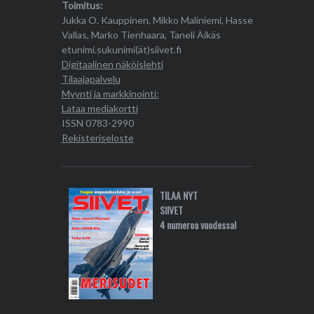
Toimitus:
Jukka O. Kauppinen, Mikko Maliniemi, Hasse
Vallas, Marko Tienhaara, Taneli Äikäs
etunimi.sukunimi(ät)siivet.fi
Digitaalinen näköislehti
Tilaajapalvelu
Myynti ja markkinointi:
Lataa mediakortti
ISSN 0783-2990
Rekisteriseloste
TILAA NYT
SIIVET
4 numeroa vuodessa!