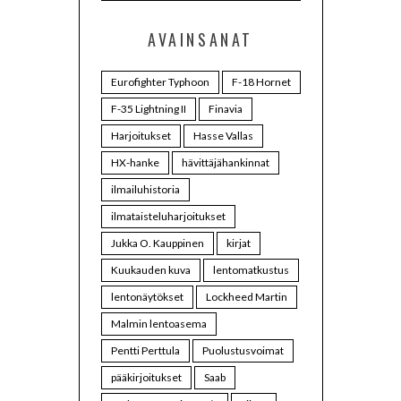
AVAINSANAT
Eurofighter Typhoon
F-18 Hornet
F-35 Lightning II
Finavia
Harjoitukset
Hasse Vallas
HX-hanke
hävittäjähankinnat
ilmailuhistoria
ilmataisteluharjoitukset
Jukka O. Kauppinen
kirjat
Kuukauden kuva
lentomatkustus
lentonäytökset
Lockheed Martin
Malmin lentoasema
Pentti Perttula
Puolustusvoimat
pääkirjoitukset
Saab