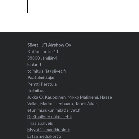
Siivet - JFI Airshow Oy
Kotipellontie 11
38800 Jämijärvi
Finland
toimitus (ät) siivet.fi
Päätoimittaja:
Pentti Perttula
Toimitus:
Jukka O. Kauppinen, Mikko Maliniemi, Hasse
Vallas, Marko Tienhaara, Taneli Äikäs
etunimi.sukunimi(ät)siivet.fi
Digitaalinen näköislehti
Tilaajapalvelu
Myynti ja markkinointi:
Lataa mediakortti