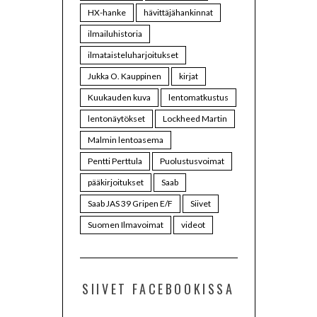
HX-hanke
hävittäjähankinnat
ilmailuhistoria
ilmataisteluharjoitukset
Jukka O. Kauppinen
kirjat
Kuukauden kuva
lentomatkustus
lentonäytökset
Lockheed Martin
Malmin lentoasema
Pentti Perttula
Puolustusvoimat
pääkirjoitukset
Saab
Saab JAS 39 Gripen E/F
Siivet
Suomen Ilmavoimat
videot
SIIVET FACEBOOKISSA