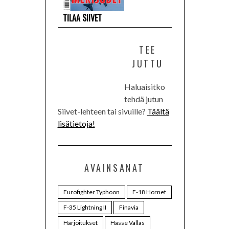
TILAA SIIVET
TEE
JUTTU
Haluaisitko
tehdä jutun
Siivet-lehteen tai sivuille?
Täältä
lisätietoja!
AVAINSANAT
Eurofighter Typhoon
F-18 Hornet
F-35 Lightning II
Finavia
Harjoitukset
Hasse Vallas