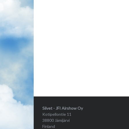
Siivet - JFI Airshow Oy
Kotipellontie 11
38800 Jämijärvi
Finland