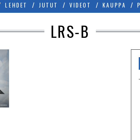
LEHDET
JUTUT
VIDEOT
KAUPPA
LRS-B