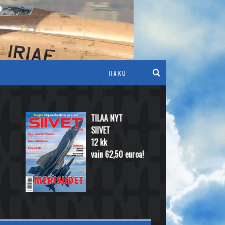
TILAA NYT
SIIVET
12 kk
vain 62,50 euroa!