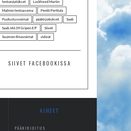
lentonäytökset
Lockheed Martin
Malmin lentoasema
Pentti Perttula
Puolustusvoimat
pääkirjoitukset
Saab
Saab JAS 39 Gripen E/F
Siivet
Suomen Ilmavoimat
videot
SIIVET FACEBOOKISSA
AIHEET
PÄÄKIRJOITUS