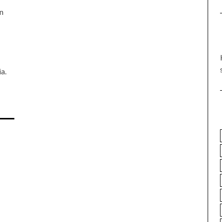
än
a.