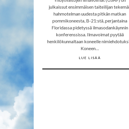
julkaissut ensimmäisen taiteilijan tekem
hahmotelman uudesta pitkän matkan
pommikoneesta, B-21:stä, perjantaina
Floridassa pidetyssä ilmasodankäynnin
konferenssissa. Ilmavoimat pyytää
henkilökunnaltaan koneelle nimiehdotuksi
Koneen…
LUE LISÄÄ