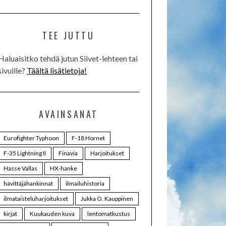
TEE JUTTU
Haluaisitko tehdä jutun Siivet-lehteen tai
sivuille?
Täältä lisätietoja!
AVAINSANAT
Eurofighter Typhoon
F-18 Hornet
F-35 Lightning II
Finavia
Harjoitukset
Hasse Vallas
HX-hanke
hävittäjähankinnat
ilmailuhistoria
ilmataisteluharjoitukset
Jukka O. Kauppinen
kirjat
Kuukauden kuva
lentomatkustus