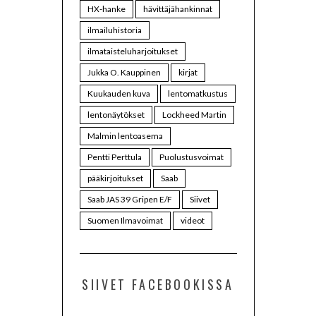
HX-hanke
hävittäjähankinnat
ilmailuhistoria
ilmataisteluharjoitukset
Jukka O. Kauppinen
kirjat
Kuukauden kuva
lentomatkustus
lentonäytökset
Lockheed Martin
Malmin lentoasema
Pentti Perttula
Puolustusvoimat
pääkirjoitukset
Saab
Saab JAS 39 Gripen E/F
Siivet
Suomen Ilmavoimat
videot
SIIVET FACEBOOKISSA