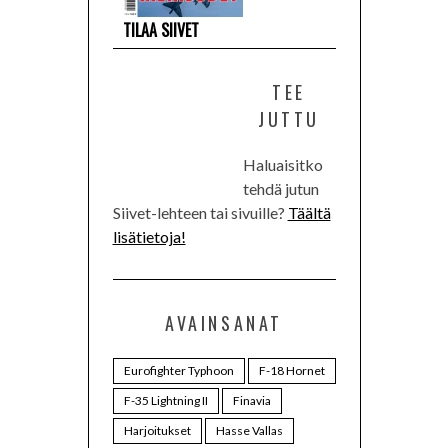
TILAA SIIVET
TEE
JUTTU
Haluaisitko
tehdä jutun
Siivet-lehteen tai sivuille?
Täältä
lisätietoja!
AVAINSANAT
Eurofighter Typhoon
F-18 Hornet
F-35 Lightning II
Finavia
Harjoitukset
Hasse Vallas