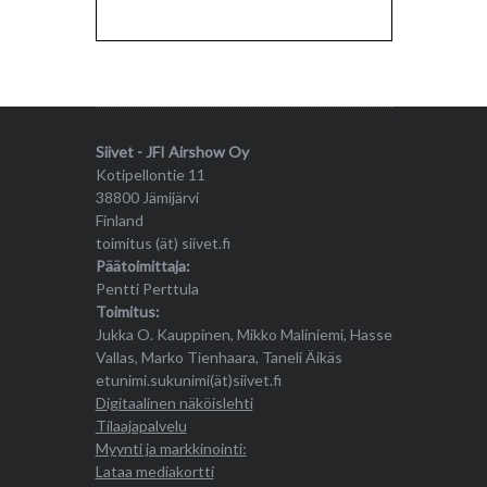
Siivet - JFI Airshow Oy
Kotipellontie 11
38800 Jämijärvi
Finland
toimitus (ät) siivet.fi
Päätoimittaja:
Pentti Perttula
Toimitus:
Jukka O. Kauppinen, Mikko Maliniemi, Hasse
Vallas, Marko Tienhaara, Taneli Äikäs
etunimi.sukunimi(ät)siivet.fi
Digitaalinen näköislehti
Tilaajapalvelu
Myynti ja markkinointi:
Lataa mediakortti