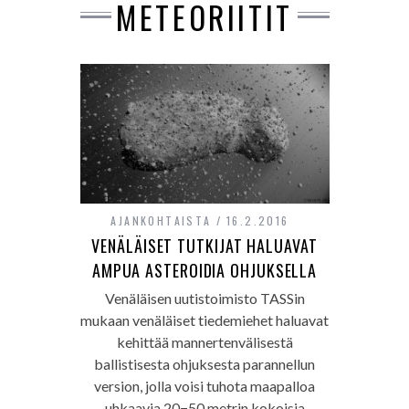
METEORIITIT
AJANKOHTAISTA
16.2.2016
VENÄLÄISET TUTKIJAT HALUAVAT
AMPUA ASTEROIDIA OHJUKSELLA
Venäläisen uutistoimisto TASSin
mukaan venäläiset tiedemiehet haluavat
kehittää mannertenvälisestä
ballistisesta ohjuksesta parannellun
version, jolla voisi tuhota maapalloa
uhkaavia 20−50 metrin kokoisia