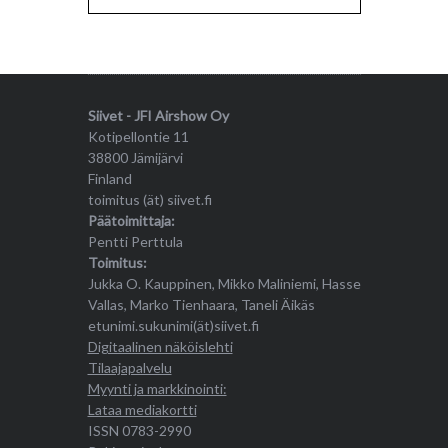
Siivet - JFI Airshow Oy
Kotipellontie 11
38800 Jämijärvi
Finland
toimitus (ät) siivet.fi
Päätoimittaja:
Pentti Perttula
Toimitus:
Jukka O. Kauppinen, Mikko Maliniemi, Hasse
Vallas, Marko Tienhaara, Taneli Äikäs
etunimi.sukunimi(ät)siivet.fi
Digitaalinen näköislehti
Tilaajapalvelu
Myynti ja markkinointi:
Lataa mediakortti
ISSN 0783-2990