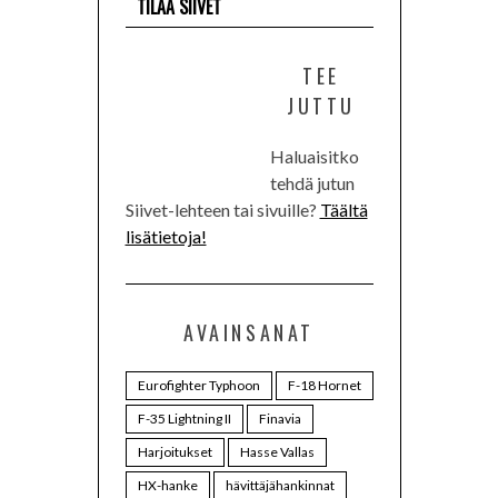
TILAA SIIVET
TEE
JUTTU
Haluaisitko
tehdä jutun
Siivet-lehteen tai sivuille?
Täältä
lisätietoja!
AVAINSANAT
Eurofighter Typhoon
F-18 Hornet
F-35 Lightning II
Finavia
Harjoitukset
Hasse Vallas
HX-hanke
hävittäjähankinnat