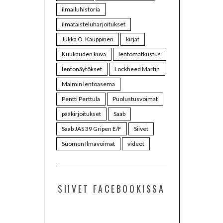
ilmailuhistoria
ilmataisteluharjoitukset
Jukka O. Kauppinen
kirjat
Kuukauden kuva
lentomatkustus
lentonäytökset
Lockheed Martin
Malmin lentoasema
Pentti Perttula
Puolustusvoimat
pääkirjoitukset
Saab
Saab JAS 39 Gripen E/F
Siivet
Suomen Ilmavoimat
videot
SIIVET FACEBOOKISSA