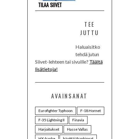
TILAA SIIVET
TEE
JUTTU
Haluaisitko
tehdä jutun
Siivet-lehteen tai sivuille?
Täältä
lisätietoja!
AVAINSANAT
Eurofighter Typhoon
F-18 Hornet
F-35 Lightning II
Finavia
Harjoitukset
Hasse Vallas
HX-hanke
hävittäjähankinnat