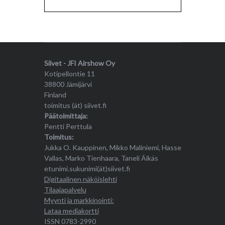
Siivet - JFI Airshow Oy
Kotipellontie 11
38800 Jämijärvi
Finland
toimitus (ät) siivet.fi
Päätoimittaja:
Pentti Perttula
Toimitus:
Jukka O. Kauppinen, Mikko Maliniemi, Hasse
Vallas, Marko Tienhaara, Taneli Äikäs
etunimi.sukunimi(ät)siivet.fi
Digitaalinen näköislehti
Tilaajapalvelu
Myynti ja markkinointi:
Lataa mediakortti
ISSN 0783-2990