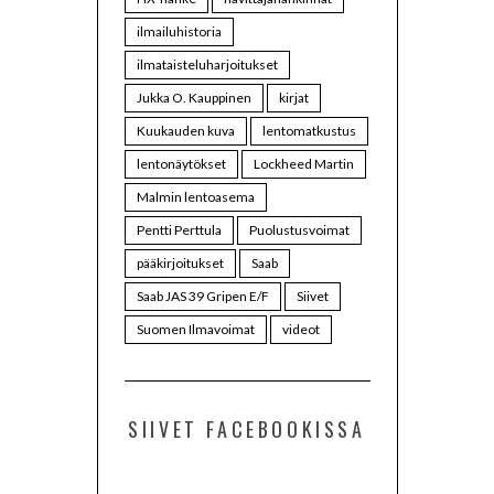
ilmailuhistoria
ilmataisteluharjoitukset
Jukka O. Kauppinen
kirjat
Kuukauden kuva
lentomatkustus
lentonäytökset
Lockheed Martin
Malmin lentoasema
Pentti Perttula
Puolustusvoimat
pääkirjoitukset
Saab
Saab JAS 39 Gripen E/F
Siivet
Suomen Ilmavoimat
videot
SIIVET FACEBOOKISSA