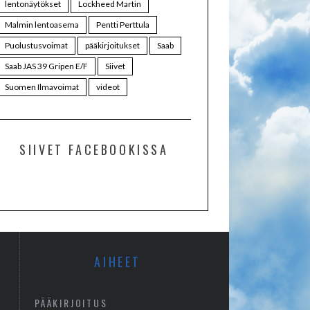
lentonäytökset
Lockheed Martin
Malmin lentoasema
Pentti Perttula
Puolustusvoimat
pääkirjoitukset
Saab
Saab JAS 39 Gripen E/F
Siivet
Suomen Ilmavoimat
videot
SIIVET FACEBOOKISSA
AIHEET
PÄÄKIRJOITUS