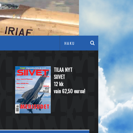
TILAA NYT
SIIVET
12 kk
vain 62,50 euroa!