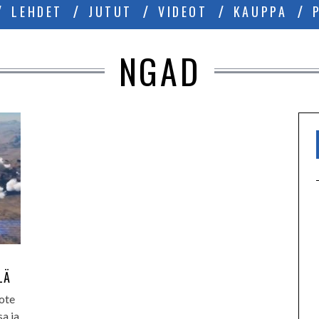
LEHDET
JUTUT
VIDEOT
KAUPPA
NGAD
LÄ
 ote
a ja