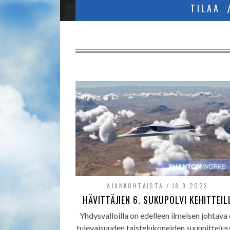
TILAA
AJANKOHTAISTA
18.9.2023
HÄVITTÄJIEN 6. SUKUPOLVI KEHITTEIL
Yhdysvalloilla on edelleen ilmeisen johtava
tulevaisuuden taistelukoneiden suunnitteluss