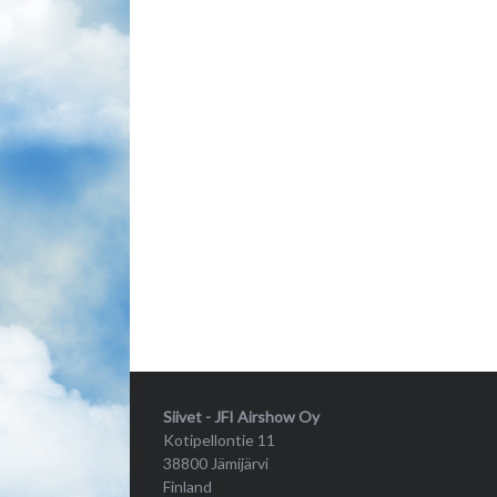
Siivet - JFI Airshow Oy
Kotipellontie 11
38800 Jämijärvi
Finland