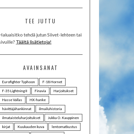
TEE JUTTU
Haluaisitko tehdä jutun Siivet-lehteen tai
sivuille?
Täältä lisätietoja!
AVAINSANAT
Eurofighter Typhoon
F-18 Hornet
F-35 Lightning II
Finavia
Harjoitukset
Hasse Vallas
HX-hanke
hävittäjähankinnat
ilmailuhistoria
ilmataisteluharjoitukset
Jukka O. Kauppinen
kirjat
Kuukauden kuva
lentomatkustus