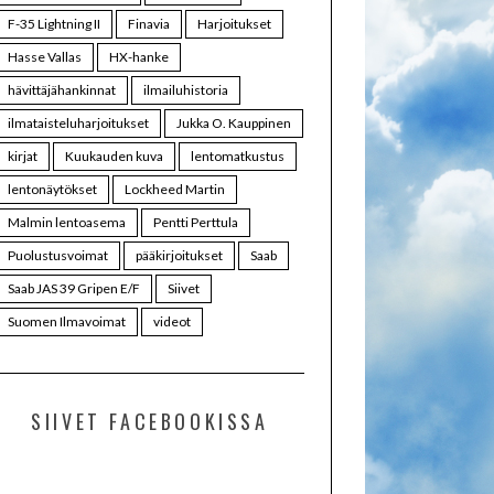
F-35 Lightning II
Finavia
Harjoitukset
Hasse Vallas
HX-hanke
hävittäjähankinnat
ilmailuhistoria
ilmataisteluharjoitukset
Jukka O. Kauppinen
kirjat
Kuukauden kuva
lentomatkustus
lentonäytökset
Lockheed Martin
Malmin lentoasema
Pentti Perttula
Puolustusvoimat
pääkirjoitukset
Saab
Saab JAS 39 Gripen E/F
Siivet
Suomen Ilmavoimat
videot
SIIVET FACEBOOKISSA