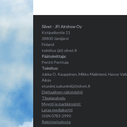
Siivet - JFI Airshow Oy
Kotipellontie 11
38800 Jämijärvi
Finland
toimitus (ät) siivet.fi
Päätoimittaja:
Pentti Perttula
Toimitus:
Jukka O. Kauppinen, Mikko Maliniemi, Hasse Vall
Äikäs
etunimi.sukunimi(ät)siivet.fi
Digitaalinen näköislehti
Tilaajapalvelu
Myynti ja markkinointi:
Lataa mediakortti
ISSN 0783-2990
Rekisteriseloste