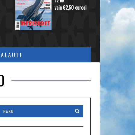
12 kk
vain 62,50 euroa!
PALAUTE
O