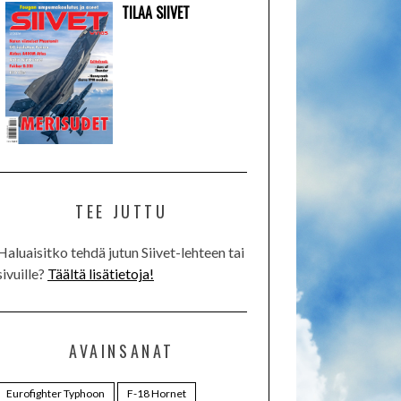
TILAA SIIVET
TEE JUTTU
Haluaisitko tehdä jutun Siivet-lehteen tai
sivuille?
Täältä lisätietoja!
AVAINSANAT
Eurofighter Typhoon
F-18 Hornet