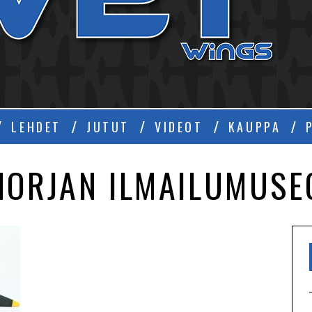
Ä
LEHDET
JUTUT
VIDEOT
KAUPPA
NORJAN ILMAILUMUSE