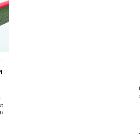
U
,
N
n
ut
ti