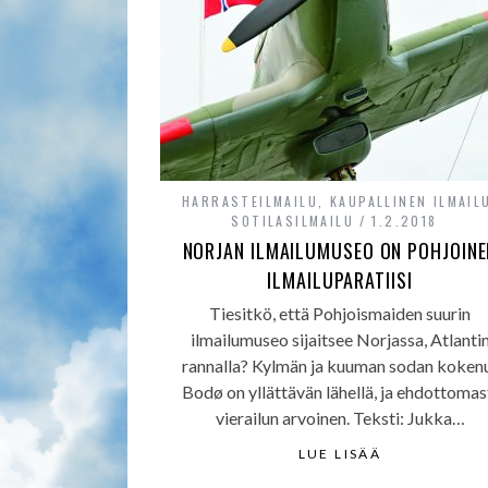
HARRASTEILMAILU
,
KAUPALLINEN ILMAIL
SOTILASILMAILU
1.2.2018
NORJAN ILMAILUMUSEO ON POHJOINE
ILMAILUPARATIISI
Tiesitkö, että Pohjoismaiden suurin
ilmailumuseo sijaitsee Norjassa, Atlanti
rannalla? Kylmän ja kuuman sodan koken
Bodø on yllättävän lähellä, ja ehdottomas
vierailun arvoinen. Teksti: Jukka…
LUE LISÄÄ