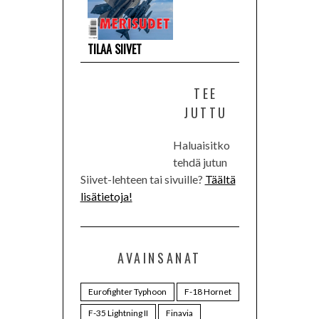
TILAA SIIVET
TEE
JUTTU
Haluaisitko
tehdä jutun
Siivet-lehteen tai sivuille?
Täältä
lisätietoja!
AVAINSANAT
Eurofighter Typhoon
F-18 Hornet
F-35 Lightning II
Finavia