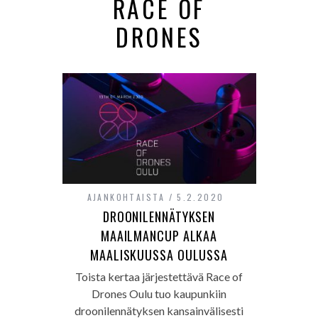
RACE OF
DRONES
AJANKOHTAISTA
5.2.2020
DROONILENNÄTYKSEN
MAAILMANCUP ALKAA
MAALISKUUSSA OULUSSA
Toista kertaa järjestettävä Race of
Drones Oulu tuo kaupunkiin
droonilennätyksen kansainvälisesti