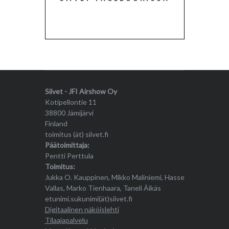
Siivet - JFI Airshow Oy
Kotipellontie 11
38800 Jämijärvi
Finland
toimitus (ät) siivet.fi
Päätoimittaja:
Pentti Perttula
Toimitus:
Jukka O. Kauppinen, Mikko Maliniemi, Hasse
Vallas, Marko Tienhaara, Taneli Äikäs
etunimi.sukunimi(ät)siivet.fi
Digitaalinen näköislehti
Tilaajapalvelu