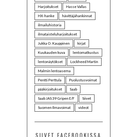
Harjoitukset
Hasse Vallas
HX-hanke
hävittäjähankinnat
ilmailuhistoria
ilmataisteluharjoitukset
Jukka O. Kauppinen
kirjat
Kuukauden kuva
lentomatkustus
lentonäytökset
Lockheed Martin
Malmin lentoasema
Pentti Perttula
Puolustusvoimat
pääkirjoitukset
Saab
Saab JAS 39 Gripen E/F
Siivet
Suomen Ilmavoimat
videot
SIIVET FACEBOOKISSA