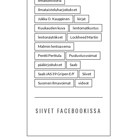
ilmailuhistoria
ilmataisteluharjoitukset
Jukka O. Kauppinen
kirjat
Kuukauden kuva
lentomatkustus
lentonäytökset
Lockheed Martin
Malmin lentoasema
Pentti Perttula
Puolustusvoimat
pääkirjoitukset
Saab
Saab JAS 39 Gripen E/F
Siivet
Suomen Ilmavoimat
videot
SIIVET FACEBOOKISSA