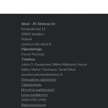
Siivet - JFI Airshow Oy
Kotipellontie 11
38800 Jämijärvi
Finland
toimitus (ät) siivet.fi
Päätoimittaja:
Pentti Perttula
Toimitus:
Jukka O. Kauppinen, Mikko Maliniemi, Hasse
Vallas, Marko Tienhaara, Taneli Äikäs
etunimi.sukunimi(ät)siivet.fi
Digitaalinen näköislehti
Tilaajapalvelu
Myynti ja markkinointi:
Lataa mediakortti
ISSN 0783-2990
Rekisteriseloste