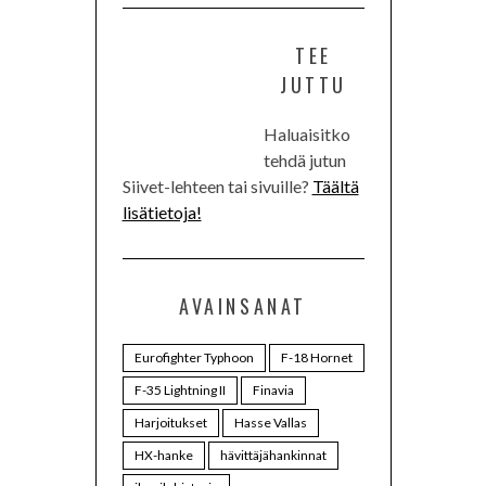
TEE
JUTTU
Haluaisitko
tehdä jutun
Siivet-lehteen tai sivuille?
Täältä
lisätietoja!
AVAINSANAT
Eurofighter Typhoon
F-18 Hornet
F-35 Lightning II
Finavia
Harjoitukset
Hasse Vallas
HX-hanke
hävittäjähankinnat