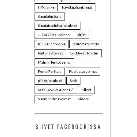
HX-hanke
hävittäjähankinnat
ilmailuhistoria
ilmataisteluharjoitukset
Jukka O. Kauppinen
kirjat
Kuukauden kuva
lentomatkustus
lentonäytökset
Lockheed Martin
Malmin lentoasema
Pentti Perttula
Puolustusvoimat
pääkirjoitukset
Saab
Saab JAS 39 Gripen E/F
Siivet
Suomen Ilmavoimat
videot
SIIVET FACEBOOKISSA