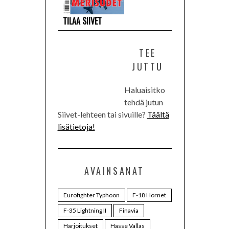
TILAA SIIVET
TEE
JUTTU
Haluaisitko
tehdä jutun
Siivet-lehteen tai sivuille?
Täältä
lisätietoja!
AVAINSANAT
Eurofighter Typhoon
F-18 Hornet
F-35 Lightning II
Finavia
Harjoitukset
Hasse Vallas