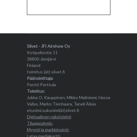
Siivet - JFI Airshow Oy
Kotipellontie 11
38800 Jämijärvi
Finland
toimitus (ät) siivet.fi
Päätoimittaja:
Pentti Perttula
Toimitus:
Jukka O. Kauppinen, Mikko Maliniemi, Hasse
Vallas, Marko Tienhaara, Taneli Äikäs
etunimi.sukunimi(ät)siivet.fi
Digitaalinen näköislehti
Tilaajapalvelu
Myynti ja markkinointi:
Lataa mediakortti