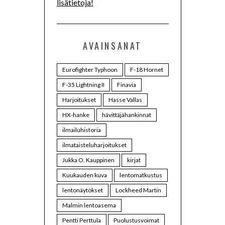
lisätietoja!
AVAINSANAT
Eurofighter Typhoon
F-18 Hornet
F-35 Lightning II
Finavia
Harjoitukset
Hasse Vallas
HX-hanke
hävittäjähankinnat
ilmailuhistoria
ilmataisteluharjoitukset
Jukka O. Kauppinen
kirjat
Kuukauden kuva
lentomatkustus
lentonäytökset
Lockheed Martin
Malmin lentoasema
Pentti Perttula
Puolustusvoimat