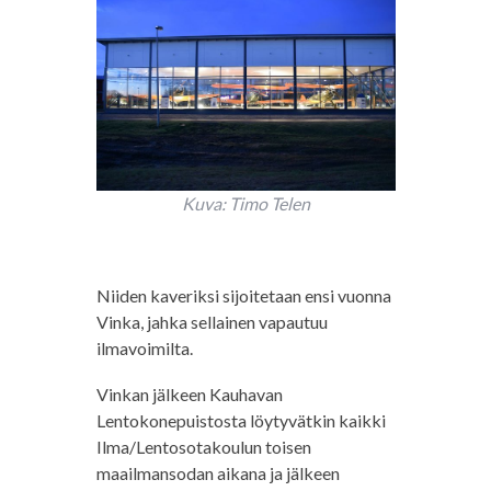
Kuva: Timo Telen
Niiden kaveriksi sijoitetaan ensi vuonna
Vinka, jahka sellainen vapautuu
ilmavoimilta.
Vinkan jälkeen Kauhavan
Lentokonepuistosta löytyvätkin kaikki
Ilma/Lentosotakoulun toisen
maailmansodan aikana ja jälkeen