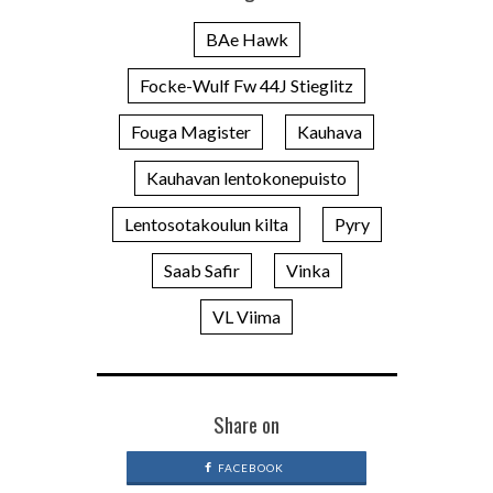
BAe Hawk
Focke-Wulf Fw 44J Stieglitz
Fouga Magister
Kauhava
Kauhavan lentokonepuisto
Lentosotakoulun kilta
Pyry
Saab Safir
Vinka
VL Viima
Share on
FACEBOOK