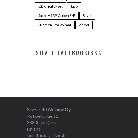
pääkirjoitukset
Saab
Saab JAS 39 Gripen E/F
Siivet
Suomen Ilmavoimat
videot
SIIVET FACEBOOKISSA
Siivet - JFI Airshow Oy
Kotipellontie 11
38800 Jämijärvi
Finland
toimitus (ät) siivet.fi