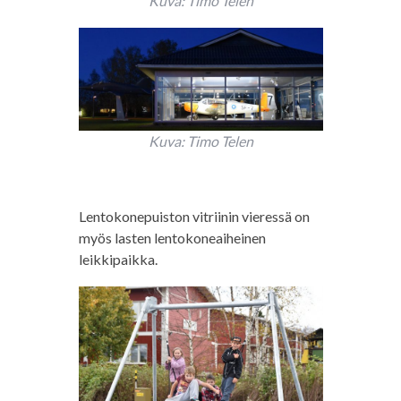
Kuva: Timo Telen
Kuva: Timo Telen
Lentokonepuiston vitriinin vieressä on
myös lasten lentokoneaiheinen
leikkipaikka.