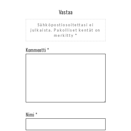
Vastaa
Sähköpostiosoitettasi ei
julkaista.
Pakolliset kentät on
merkitty
*
Kommentti
*
Nimi
*