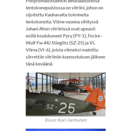
Pohjoismaisittainkin ainutlaatuisessa
lentokonepuistossa on vitriini, johon on
sijoitettu Kauhavalta toimineita
lentokoneita. Viime vuonna vihityssä
Juhani Ahon vitriinissä ovat upeasti
esillä koulukoneet Pyry (PY-1), Focke-
Wulf Fw 44J Stieglitz (SZ-25) ja VL
Viima (VI-6), joista viimeksi mainittu
siirrettiin vitriiniin kunnostuksen jälkeen
tänä keväänä.
Kuva: Kari Janhunen