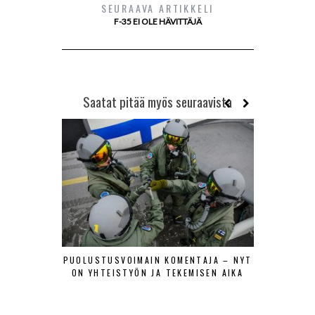
SEURAAVA ARTIKKELI
F-35 EI OLE HÄVITTÄJÄ
Saatat pitää myös seuraavista
PUOLUSTUSVOIMAIN KOMENTAJA – NYT
KIRJA-ESIT
ON YHTEISTYÖN JA TEKEMISEN AIKA
ILMAVOIMI
ILMAVOI