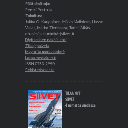
Päätoimittaja:
Pentti Perttula
Toimitus:
Jukka O. Kauppinen, Mikko Maliniemi, Hasse
Vallas, Marko Tienhaara, Taneli Äikäs
etunimi.sukunimi(ät)siivet.fi
Digitaalinen näköislehti
Tilaajapalvelu
Myynti ja markkinointi:
Lataa mediakortti
ISSN 0783-2990
Rekisteriseloste
TILAA NYT
SIIVET
4 numeroa vuodessa!