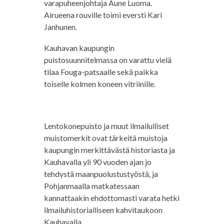
varapuheenjohtaja Aune Luoma.
Airueena rouville toimi eversti Kari
Janhunen.
Kauhavan kaupungin
puistosuunnitelmassa on varattu vielä
tilaa Fouga-patsaalle sekä paikka
toiselle kolmen koneen vitriinille.
Lentokonepuisto ja muut ilmailulliset
muistomerkit ovat tärkeitä muistoja
kaupungin merkittävästä historiasta ja
Kauhavalla yli 90 vuoden ajan jo
tehdystä maanpuolustustyöstä, ja
Pohjanmaalla matkatessaan
kannattaakin ehdottomasti varata hetki
ilmailuhistorialliseen kahvitaukoon
Kauhavalla.