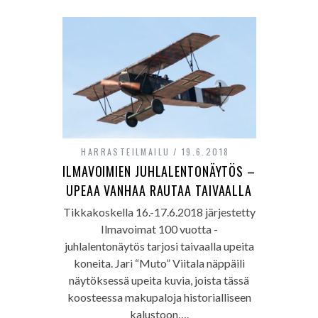
HARRASTEILMAILU
19.6.2018
ILMAVOIMIEN JUHLALENTONÄYTÖS –
UPEAA VANHAA RAUTAA TAIVAALLA
Tikkakoskella 16.-17.6.2018 järjestetty
Ilmavoimat 100 vuotta -
juhlalentonäytös tarjosi taivaalla upeita
koneita. Jari “Muto” Viitala näppäili
näytöksessä upeita kuvia, joista tässä
koosteessa makupaloja historialliseen
kalustoon….