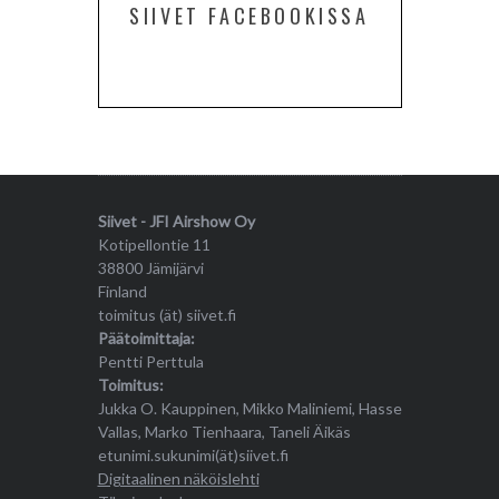
SIIVET FACEBOOKISSA
Siivet - JFI Airshow Oy
Kotipellontie 11
38800 Jämijärvi
Finland
toimitus (ät) siivet.fi
Päätoimittaja:
Pentti Perttula
Toimitus:
Jukka O. Kauppinen, Mikko Maliniemi, Hasse
Vallas, Marko Tienhaara, Taneli Äikäs
etunimi.sukunimi(ät)siivet.fi
Digitaalinen näköislehti