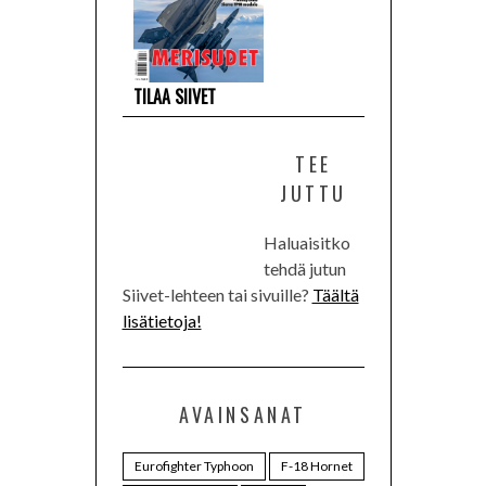
TILAA SIIVET
TEE
JUTTU
Haluaisitko
tehdä jutun
Siivet-lehteen tai sivuille?
Täältä
lisätietoja!
AVAINSANAT
Eurofighter Typhoon
F-18 Hornet