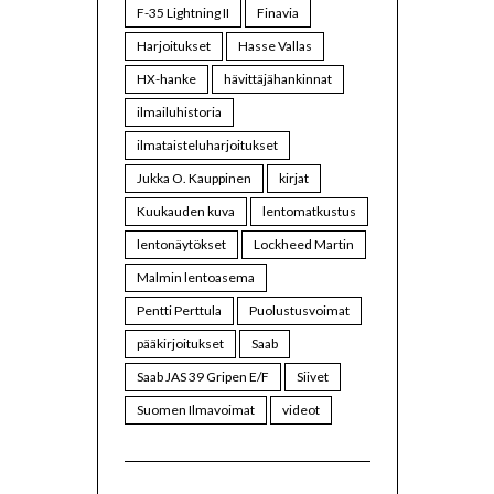
F-35 Lightning II
Finavia
Harjoitukset
Hasse Vallas
HX-hanke
hävittäjähankinnat
ilmailuhistoria
ilmataisteluharjoitukset
Jukka O. Kauppinen
kirjat
Kuukauden kuva
lentomatkustus
lentonäytökset
Lockheed Martin
Malmin lentoasema
Pentti Perttula
Puolustusvoimat
pääkirjoitukset
Saab
Saab JAS 39 Gripen E/F
Siivet
Suomen Ilmavoimat
videot