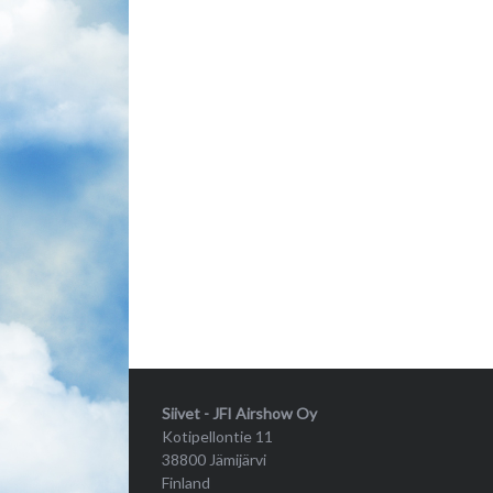
Siivet - JFI Airshow Oy
Kotipellontie 11
38800 Jämijärvi
Finland