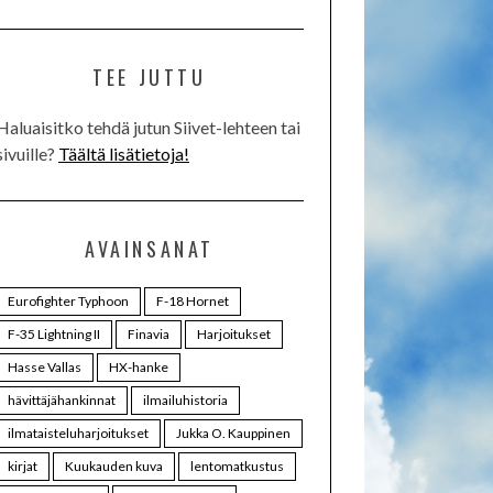
TEE JUTTU
Haluaisitko tehdä jutun Siivet-lehteen tai
sivuille?
Täältä lisätietoja!
AVAINSANAT
Eurofighter Typhoon
F-18 Hornet
F-35 Lightning II
Finavia
Harjoitukset
Hasse Vallas
HX-hanke
hävittäjähankinnat
ilmailuhistoria
ilmataisteluharjoitukset
Jukka O. Kauppinen
kirjat
Kuukauden kuva
lentomatkustus