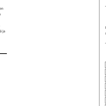
en
n
n
ä ja