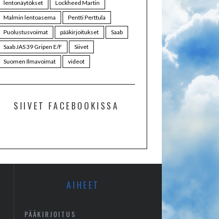
lentonäytökset
Lockheed Martin
Malmin lentoasema
Pentti Perttula
Puolustusvoimat
pääkirjoitukset
Saab
Saab JAS 39 Gripen E/F
Siivet
Suomen Ilmavoimat
videot
SIIVET FACEBOOKISSA
AIHEET
PÄÄKIRJOITUS