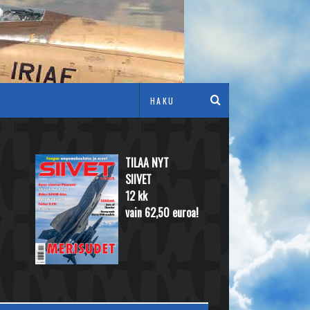
TILAA NYT
SIIVET
12 kk
vain 62,50 euroa!