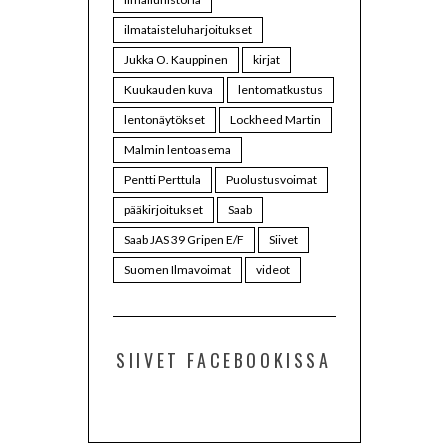
ilmataisteluharjoitukset
Jukka O. Kauppinen
kirjat
Kuukauden kuva
lentomatkustus
lentonäytökset
Lockheed Martin
Malmin lentoasema
Pentti Perttula
Puolustusvoimat
pääkirjoitukset
Saab
Saab JAS 39 Gripen E/F
Siivet
Suomen Ilmavoimat
videot
SIIVET FACEBOOKISSA