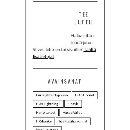
TEE
JUTTU
Haluaisitko
tehdä jutun
Siivet-lehteen tai sivuille?
Täältä
lisätietoja!
AVAINSANAT
Eurofighter Typhoon
F-18 Hornet
F-35 Lightning II
Finavia
Harjoitukset
Hasse Vallas
HX-hanke
hävittäjähankinnat
ilmailuhistoria