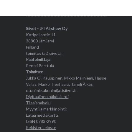
Siivet - JFI Airshow Oy
Kotipellontie 11
38800 Jämijärvi
Finland
toimitus (ät) siivet.fi
Päätoimittaja:
Pentti Perttula
Toimitus:
Jukka O. Kauppinen, Mikko Maliniemi, Hasse
Vallas, Marko Tienhaara, Taneli Äikäs
etunimi.sukunimi(ät)siivet.fi
Digitaalinen näköislehti
Tilaajapalvelu
Myynti ja markkinointi:
Lataa mediakortti
ISSN 0783-2990
Rekisteriseloste