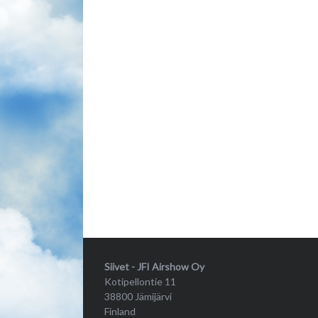
Siivet - JFI Airshow Oy
Kotipellontie 11
38800 Jämijärvi
Finland