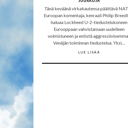
Tänä keväänä virkakautensa päättävä NA
Euroopan komentaja, kenraali Philip Breed
haluaa Lockheed U-2-tiedustelukoneen
Eurooppaan vahvistamaan uudelleen
voimistuneen ja entistä aggressiivisemm
Venäjän toiminnan tiedustelua. Yksi…
LUE LISÄÄ