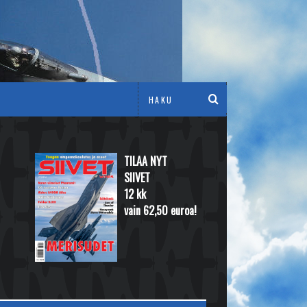
TILAA NYT
SIIVET
12 kk
vain 62,50 euroa!