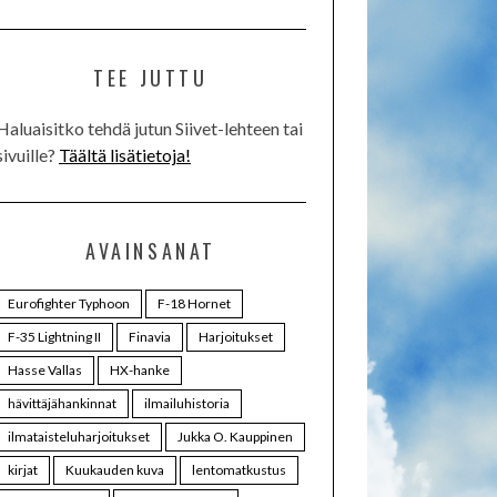
TEE JUTTU
Haluaisitko tehdä jutun Siivet-lehteen tai
sivuille?
Täältä lisätietoja!
AVAINSANAT
Eurofighter Typhoon
F-18 Hornet
F-35 Lightning II
Finavia
Harjoitukset
Hasse Vallas
HX-hanke
hävittäjähankinnat
ilmailuhistoria
ilmataisteluharjoitukset
Jukka O. Kauppinen
kirjat
Kuukauden kuva
lentomatkustus