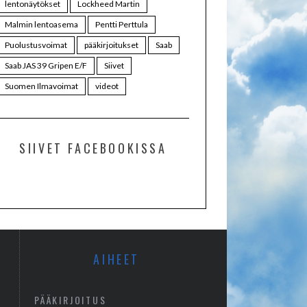
lentonäytökset
Lockheed Martin
Malmin lentoasema
Pentti Perttula
Puolustusvoimat
pääkirjoitukset
Saab
Saab JAS 39 Gripen E/F
Siivet
Suomen Ilmavoimat
videot
SIIVET FACEBOOKISSA
AIHEET
PÄÄKIRJOITUS