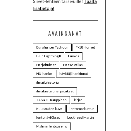
Siivet-lehteen tai sivuille?
Täältä
lisätietoja!
AVAINSANAT
Eurofighter Typhoon
F-18 Hornet
F-35 Lightning II
Finavia
Harjoitukset
Hasse Vallas
HX-hanke
hävittäjähankinnat
ilmailuhistoria
ilmataisteluharjoitukset
Jukka O. Kauppinen
kirjat
Kuukauden kuva
lentomatkustus
lentonäytökset
Lockheed Martin
Malmin lentoasema