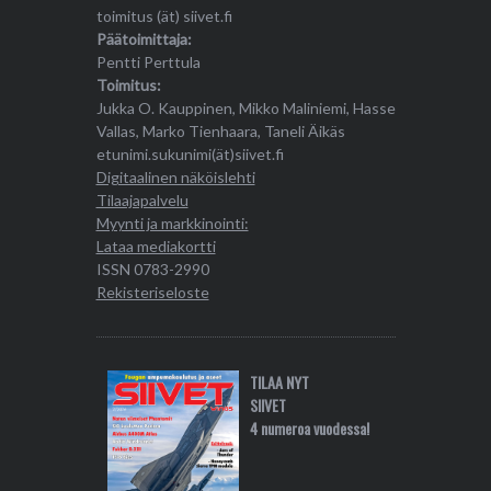
toimitus (ät) siivet.fi
Päätoimittaja:
Pentti Perttula
Toimitus:
Jukka O. Kauppinen, Mikko Maliniemi, Hasse
Vallas, Marko Tienhaara, Taneli Äikäs
etunimi.sukunimi(ät)siivet.fi
Digitaalinen näköislehti
Tilaajapalvelu
Myynti ja markkinointi:
Lataa mediakortti
ISSN 0783-2990
Rekisteriseloste
TILAA NYT
SIIVET
4 numeroa vuodessa!