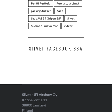
Pentti Perttula
Puolustusvoimat
pääkirjoitukset
Saab
Saab JAS 39 Gripen E/F
Siivet
Suomen Ilmavoimat
videot
SIIVET FACEBOOKISSA
Siivet - JFI Airshow Oy
Kotipellontie 11
38800 Jämijärvi
Finland