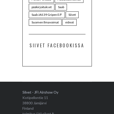
pääkirjoitukset
Saab
Saab JAS 39 Gripen E/F
Siivet
Suomen Ilmavoimat
videot
SIIVET FACEBOOKISSA
Siivet - JFI Airshow Oy
Kotipellontie 11
38800 Jämijärvi
Finland
toimitus (ät) siivet.fi