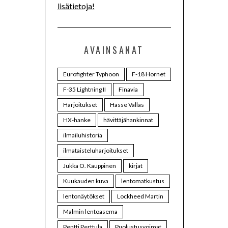
lisätietoja!
AVAINSANAT
Eurofighter Typhoon
F-18 Hornet
F-35 Lightning II
Finavia
Harjoitukset
Hasse Vallas
HX-hanke
hävittäjähankinnat
ilmailuhistoria
ilmataisteluharjoitukset
Jukka O. Kauppinen
kirjat
Kuukauden kuva
lentomatkustus
lentonäytökset
Lockheed Martin
Malmin lentoasema
Pentti Perttula
Puolustusvoimat