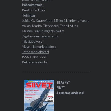
Päätoimittaja:
Pentti Perttula
Toimitus:
Jukka O. Kauppinen, Mikko Maliniemi, Hasse
Vallas, Marko Tienhaara, Taneli Äikäs
etunimi.sukunimi(ät)siivet.fi
Digitaalinen näköislehti
Tilaajapalvelu
Myynti ja markkinointi:
Lataa mediakortti
ISSN 0783-2990
Rekisteriseloste
TILAA NYT
SIIVET
4 numeroa vuodessa!