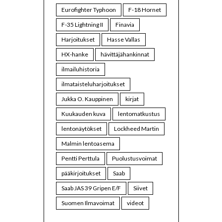
Eurofighter Typhoon
F-18 Hornet
F-35 Lightning II
Finavia
Harjoitukset
Hasse Vallas
HX-hanke
hävittäjähankinnat
ilmailuhistoria
ilmataisteluharjoitukset
Jukka O. Kauppinen
kirjat
Kuukauden kuva
lentomatkustus
lentonäytökset
Lockheed Martin
Malmin lentoasema
Pentti Perttula
Puolustusvoimat
pääkirjoitukset
Saab
Saab JAS 39 Gripen E/F
Siivet
Suomen Ilmavoimat
videot