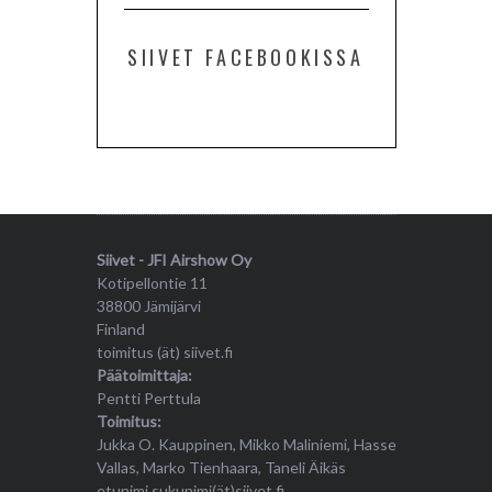
SIIVET FACEBOOKISSA
Siivet - JFI Airshow Oy
Kotipellontie 11
38800 Jämijärvi
Finland
toimitus (ät) siivet.fi
Päätoimittaja:
Pentti Perttula
Toimitus:
Jukka O. Kauppinen, Mikko Maliniemi, Hasse
Vallas, Marko Tienhaara, Taneli Äikäs
etunimi.sukunimi(ät)siivet.fi