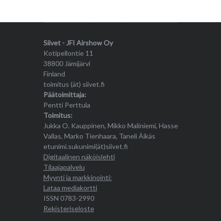
Siivet - JFI Airshow Oy
Kotipellontie 11
38800 Jämijärvi
Finland
toimitus (ät) siivet.fi
Päätoimittaja:
Pentti Perttula
Toimitus:
Jukka O. Kauppinen, Mikko Maliniemi, Hasse
Vallas, Marko Tienhaara, Taneli Äikäs
etunimi.sukunimi(ät)siivet.fi
Digitaalinen näköislehti
Tilaajapalvelu
Myynti ja markkinointi:
Lataa mediakortti
ISSN 0783-2990
Rekisteriseloste