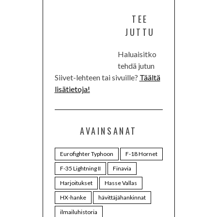
TEE
JUTTU
Haluaisitko
tehdä jutun
Siivet-lehteen tai sivuille?
Täältä
lisätietoja!
AVAINSANAT
Eurofighter Typhoon
F-18 Hornet
F-35 Lightning II
Finavia
Harjoitukset
Hasse Vallas
HX-hanke
hävittäjähankinnat
ilmailuhistoria