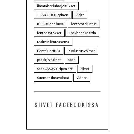
ilmataisteluharjoitukset
Jukka O. Kauppinen
kirjat
Kuukauden kuva
lentomatkustus
lentonäytökset
Lockheed Martin
Malmin lentoasema
Pentti Perttula
Puolustusvoimat
pääkirjoitukset
Saab
Saab JAS 39 Gripen E/F
Siivet
Suomen Ilmavoimat
videot
SIIVET FACEBOOKISSA