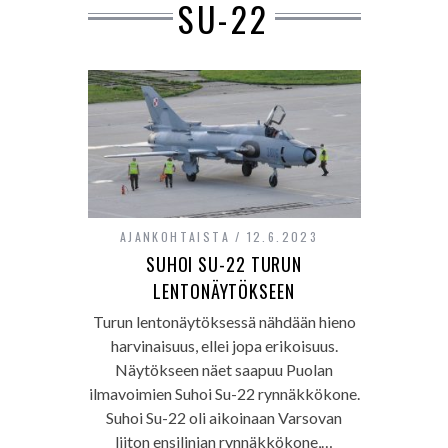
SU-22
AJANKOHTAISTA
12.6.2023
SUHOI SU-22 TURUN
LENTONÄYTÖKSEEN
Turun lentonäytöksessä nähdään hieno
harvinaisuus, ellei jopa erikoisuus.
Näytökseen näet saapuu Puolan
ilmavoimien Suhoi Su-22 rynnäkkökone.
Suhoi Su-22 oli aikoinaan Varsovan
liiton ensilinjan rynnäkkökone,…