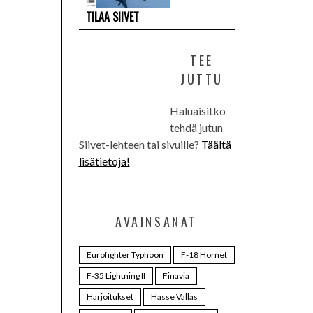
TILAA SIIVET
TEE
JUTTU
Haluaisitko
tehdä jutun
Siivet-lehteen tai sivuille?
Täältä
lisätietoja!
AVAINSANAT
Eurofighter Typhoon
F-18 Hornet
F-35 Lightning II
Finavia
Harjoitukset
Hasse Vallas