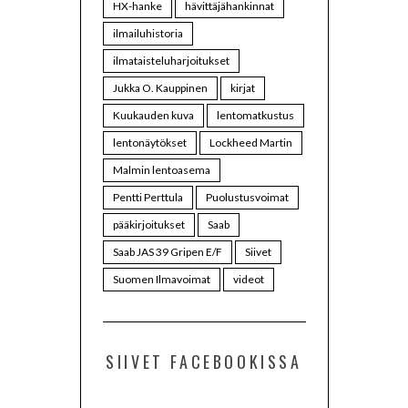
HX-hanke
hävittäjähankinnat
ilmailuhistoria
ilmataisteluharjoitukset
Jukka O. Kauppinen
kirjat
Kuukauden kuva
lentomatkustus
lentonäytökset
Lockheed Martin
Malmin lentoasema
Pentti Perttula
Puolustusvoimat
pääkirjoitukset
Saab
Saab JAS 39 Gripen E/F
Siivet
Suomen Ilmavoimat
videot
SIIVET FACEBOOKISSA