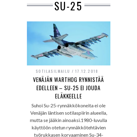
SU-25
SOTILASILMAILU
17.12.2018
VENÄJÄN WARTHOG RYNNISTÄÄ
EDELLEEN – SU-25 EI JOUDA
ELÄKKEELLE
Suhoi Su-25-rynnäkkökoneita ei ole
Venäjän läntisen sotilaspiirin alueella,
mutta se jääkin ainoaksi.1980-luvulla
käyttöön otetun rynnäkkötehtävien
työrukkasen korvaaminen Su-34-