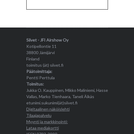
Siivet - JFI Airshow Oy
Kotipellontie 11
38800 Jämijärvi
Finland
toimitus (ät) siivet.fi
Päätoimittaja:
Pentti Perttula
Toimitus:
Jukka O. Kauppinen, Mikko Maliniemi, Hasse
Vallas, Marko Tienhaara, Taneli Äikäs
etunimi.sukunimi(ät)siivet.fi
Digitaalinen näköislehti
Tilaajapalvelu
Myynti ja markkinointi:
Lataa mediakortti