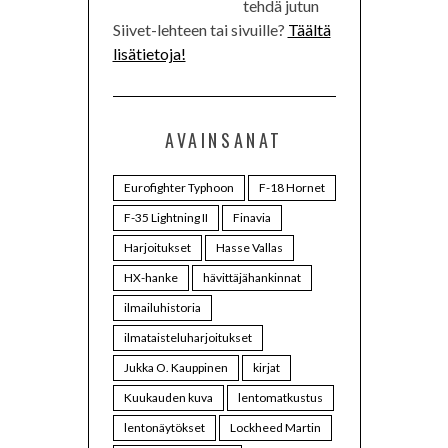
tehdä jutun
Siivet-lehteen tai sivuille?
Täältä
lisätietoja!
AVAINSANAT
Eurofighter Typhoon
F-18 Hornet
F-35 Lightning II
Finavia
Harjoitukset
Hasse Vallas
HX-hanke
hävittäjähankinnat
ilmailuhistoria
ilmataisteluharjoitukset
Jukka O. Kauppinen
kirjat
Kuukauden kuva
lentomatkustus
lentonäytökset
Lockheed Martin