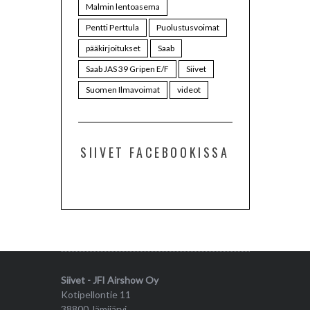
Malmin lentoasema
Pentti Perttula
Puolustusvoimat
pääkirjoitukset
Saab
Saab JAS 39 Gripen E/F
Siivet
Suomen Ilmavoimat
videot
SIIVET FACEBOOKISSA
Siivet - JFI Airshow Oy
Kotipellontie 11
38800 Jämijärvi