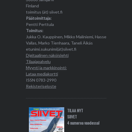
Finland
toimitus (ät) siivet.fi
Päätoimittaja:
Pentti Perttula
Toimitus:
Jukka O. Kauppinen, Mikko Maliniemi, Hasse
Vallas, Marko Tienhaara, Taneli Äikäs
etunimi.sukunimi(ät)siivet.fi
Digitaalinen näköislehti
Tilaajapalvelu
Myynti ja markkinointi:
Lataa mediakortti
ISSN 0783-2990
Rekisteriseloste
TILAA NYT
SIIVET
4 numeroa vuodessa!