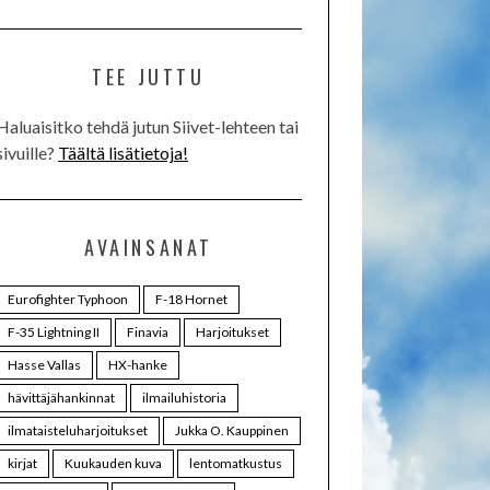
TEE JUTTU
Haluaisitko tehdä jutun Siivet-lehteen tai
sivuille?
Täältä lisätietoja!
AVAINSANAT
Eurofighter Typhoon
F-18 Hornet
F-35 Lightning II
Finavia
Harjoitukset
Hasse Vallas
HX-hanke
hävittäjähankinnat
ilmailuhistoria
ilmataisteluharjoitukset
Jukka O. Kauppinen
kirjat
Kuukauden kuva
lentomatkustus