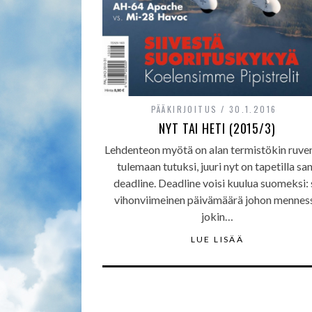
PÄÄKIRJOITUS
30.1.2016
NYT TAI HETI (2015/3)
Lehdenteon myötä on alan termistökin ruve
tulemaan tutuksi, juuri nyt on tapetilla sa
deadline. Deadline voisi kuulua suomeksi: 
vihonviimeinen päivämäärä johon mennes
jokin…
LUE LISÄÄ