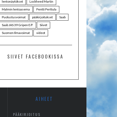
lentonäytökset
Lockheed Martin
Malmin lentoasema
Pentti Perttula
Puolustusvoimat
pääkirjoitukset
Saab
Saab JAS 39 Gripen E/F
Siivet
Suomen Ilmavoimat
videot
SIIVET FACEBOOKISSA
AIHEET
PÄÄKIRJOITUS