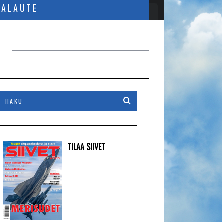
PALAUTE
A
TILAA SIIVET