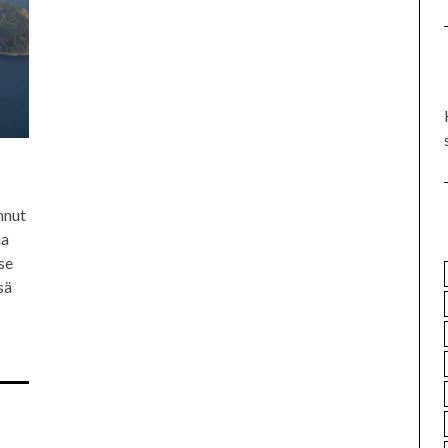
nnut
na
se
sä