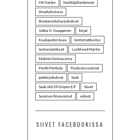
HX-hanke
hävittäjähankinnat
ilmailuhistoria
ilmataisteluharjoitukset
Jukka O. Kauppinen
kirjat
Kuukauden kuva
lentomatkustus
lentonäytökset
Lockheed Martin
Malmin lentoasema
Pentti Perttula
Puolustusvoimat
pääkirjoitukset
Saab
Saab JAS 39 Gripen E/F
Siivet
Suomen Ilmavoimat
videot
SIIVET FACEBOOKISSA