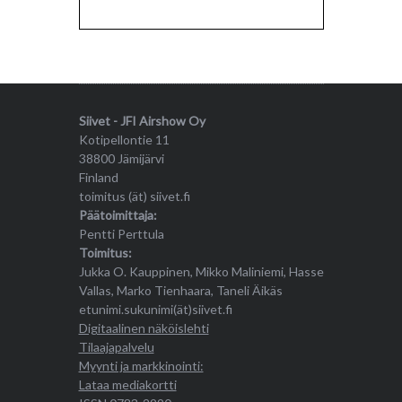
Siivet - JFI Airshow Oy
Kotipellontie 11
38800 Jämijärvi
Finland
toimitus (ät) siivet.fi
Päätoimittaja:
Pentti Perttula
Toimitus:
Jukka O. Kauppinen, Mikko Maliniemi, Hasse
Vallas, Marko Tienhaara, Taneli Äikäs
etunimi.sukunimi(ät)siivet.fi
Digitaalinen näköislehti
Tilaajapalvelu
Myynti ja markkinointi:
Lataa mediakortti