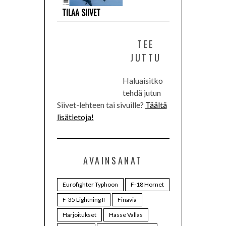
TILAA SIIVET
TEE
JUTTU
Haluaisitko
tehdä jutun
Siivet-lehteen tai sivuille?
Täältä
lisätietoja!
AVAINSANAT
Eurofighter Typhoon
F-18 Hornet
F-35 Lightning II
Finavia
Harjoitukset
Hasse Vallas