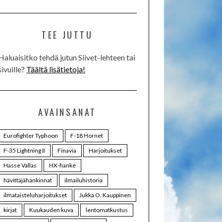
TEE JUTTU
Haluaisitko tehdä jutun Siivet-lehteen tai
sivuille?
Täältä lisätietoja!
AVAINSANAT
Eurofighter Typhoon
F-18 Hornet
F-35 Lightning II
Finavia
Harjoitukset
Hasse Vallas
HX-hanke
hävittäjähankinnat
ilmailuhistoria
ilmataisteluharjoitukset
Jukka O. Kauppinen
kirjat
Kuukauden kuva
lentomatkustus