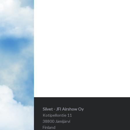
Siivet - JFI Airshow Oy
Kotipellontie 11
38800 Jämijärvi
Finland