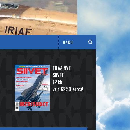
TILAA NYT
SIIVET
12 kk
vain 62,50 euroa!