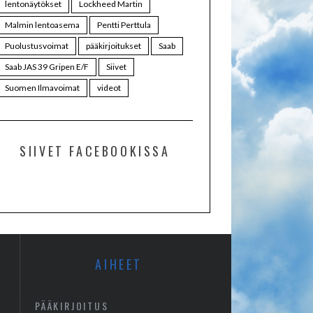
lentonäytökset
Lockheed Martin
Malmin lentoasema
Pentti Perttula
Puolustusvoimat
pääkirjoitukset
Saab
Saab JAS 39 Gripen E/F
Siivet
Suomen Ilmavoimat
videot
SIIVET FACEBOOKISSA
AIHEET
PÄÄKIRJOITUS