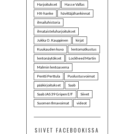
Harjoitukset
Hasse Vallas
HX-hanke
hävittäjähankinnat
ilmailuhistoria
ilmataisteluharjoitukset
Jukka O. Kauppinen
kirjat
Kuukauden kuva
lentomatkustus
lentonäytökset
Lockheed Martin
Malmin lentoasema
Pentti Perttula
Puolustusvoimat
pääkirjoitukset
Saab
Saab JAS 39 Gripen E/F
Siivet
Suomen Ilmavoimat
videot
SIIVET FACEBOOKISSA