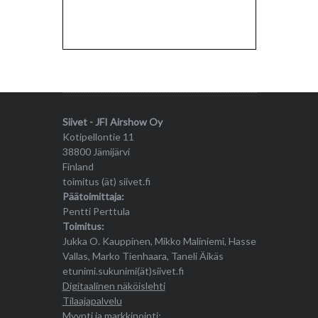
Siivet - JFI Airshow Oy
Kotipellontie 11
38800 Jämijärvi
Finland
toimitus (ät) siivet.fi
Päätoimittaja:
Pentti Perttula
Toimitus:
Jukka O. Kauppinen, Mikko Maliniemi, Hasse
Vallas, Marko Tienhaara, Taneli Äikäs
etunimi.sukunimi(ät)siivet.fi
Digitaalinen näköislehti
Tilaajapalvelu
Myynti ja markkinointi: