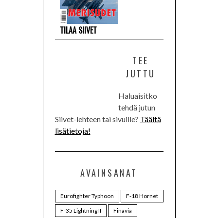
TILAA SIIVET
TEE
JUTTU
Haluaisitko
tehdä jutun
Siivet-lehteen tai sivuille?
Täältä
lisätietoja!
AVAINSANAT
Eurofighter Typhoon
F-18 Hornet
F-35 Lightning II
Finavia