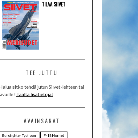
TILAA SIIVET
TEE JUTTU
Haluaisitko tehdä jutun Siivet-lehteen tai
sivuille?
Täältä lisätietoja!
AVAINSANAT
Eurofighter Typhoon
F-18 Hornet