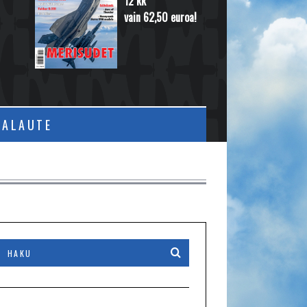
12 kk
vain 62,50 euroa!
PALAUTE