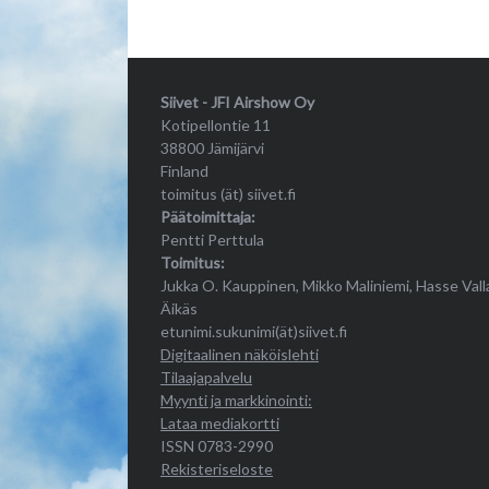
Siivet - JFI Airshow Oy
Kotipellontie 11
38800 Jämijärvi
Finland
toimitus (ät) siivet.fi
Päätoimittaja:
Pentti Perttula
Toimitus:
Jukka O. Kauppinen, Mikko Maliniemi, Hasse Vall
Äikäs
etunimi.sukunimi(ät)siivet.fi
Digitaalinen näköislehti
Tilaajapalvelu
Myynti ja markkinointi:
Lataa mediakortti
ISSN 0783-2990
Rekisteriseloste