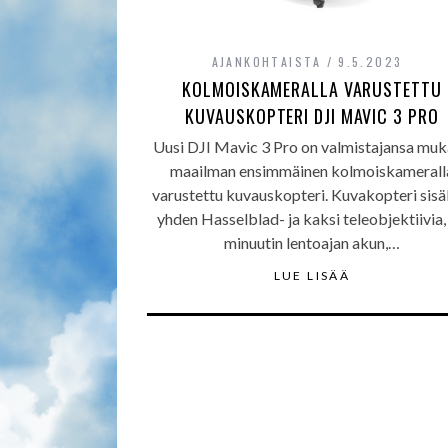
AJANKOHTAISTA
9.5.2023
KOLMOISKAMERALLA VARUSTETTU
KUVAUSKOPTERI DJI MAVIC 3 PRO
Uusi DJI Mavic 3 Pro on valmistajansa mu
maailman ensimmäinen kolmoiskamerall
varustettu kuvauskopteri. Kuvakopteri sisä
yhden Hasselblad- ja kaksi teleobjektiivia,
minuutin lentoajan akun,…
LUE LISÄÄ