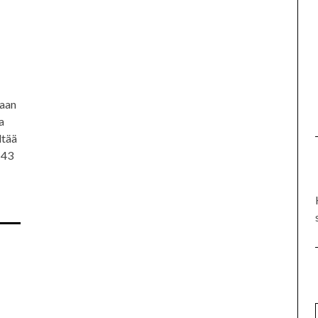
kaan
a
ltää
 43