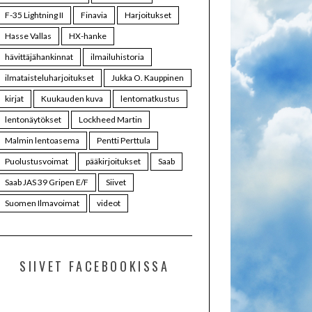
F-35 Lightning II
Finavia
Harjoitukset
Hasse Vallas
HX-hanke
hävittäjähankinnat
ilmailuhistoria
ilmataisteluharjoitukset
Jukka O. Kauppinen
kirjat
Kuukauden kuva
lentomatkustus
lentonäytökset
Lockheed Martin
Malmin lentoasema
Pentti Perttula
Puolustusvoimat
pääkirjoitukset
Saab
Saab JAS 39 Gripen E/F
Siivet
Suomen Ilmavoimat
videot
SIIVET FACEBOOKISSA