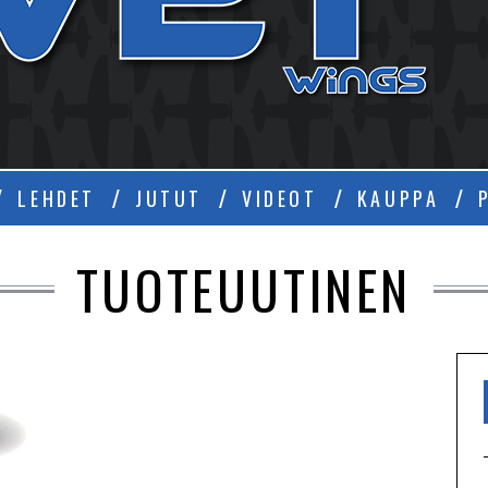
Ä
LEHDET
JUTUT
VIDEOT
KAUPPA
TUOTEUUTINEN