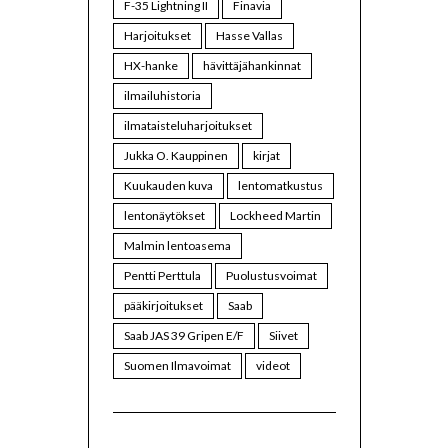
F-35 Lightning II
Finavia
Harjoitukset
Hasse Vallas
HX-hanke
hävittäjähankinnat
ilmailuhistoria
ilmataisteluharjoitukset
Jukka O. Kauppinen
kirjat
Kuukauden kuva
lentomatkustus
lentonäytökset
Lockheed Martin
Malmin lentoasema
Pentti Perttula
Puolustusvoimat
pääkirjoitukset
Saab
Saab JAS 39 Gripen E/F
Siivet
Suomen Ilmavoimat
videot