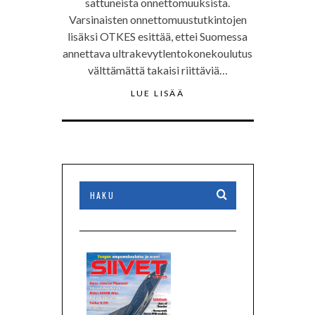
sattuneista onnettomuuksista.
Varsinaisten onnettomuustutkintojen
lisäksi OTKES esittää, ettei Suomessa
annettava ultrakevytlento­konekoulutus
välttämättä takaisi riittäviä…
LUE LISÄÄ