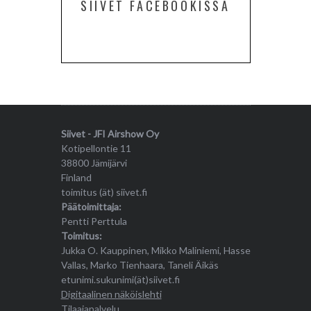
SIIVET FACEBOOKISSA
Siivet - JFI Airshow Oy
Kotipellontie 11
38800 Jämijärvi
Finland
toimitus (ät) siivet.fi
Päätoimittaja:
Pentti Perttula
Toimitus:
Jukka O. Kauppinen, Mikko Maliniemi, Hasse
Vallas, Marko Tienhaara, Taneli Äikäs
etunimi.sukunimi(ät)siivet.fi
Digitaalinen näköislehti
Tilaajapalvelu