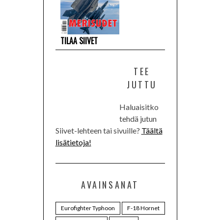
TILAA SIIVET
TEE
JUTTU
Haluaisitko
tehdä jutun
Siivet-lehteen tai sivuille?
Täältä
lisätietoja!
AVAINSANAT
Eurofighter Typhoon
F-18 Hornet