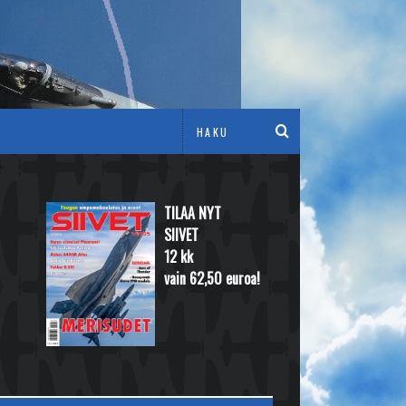
TILAA NYT
SIIVET
12 kk
vain 62,50 euroa!