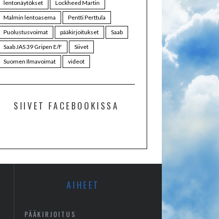
lentonäytökset
Lockheed Martin
Malmin lentoasema
Pentti Perttula
Puolustusvoimat
pääkirjoitukset
Saab
Saab JAS 39 Gripen E/F
Siivet
Suomen Ilmavoimat
videot
SIIVET FACEBOOKISSA
AIHEET
PÄÄKIRJOITUS