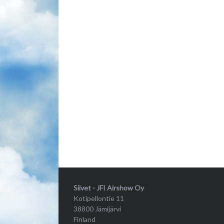
Siivet - JFI Airshow Oy
Kotipellontie 11
38800 Jämijärvi
Finland