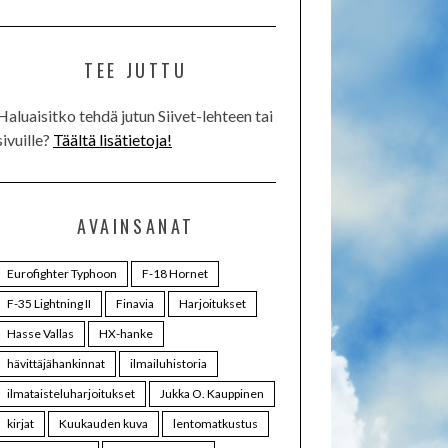
TEE JUTTU
Haluaisitko tehdä jutun Siivet-lehteen tai
sivuille?
Täältä lisätietoja!
AVAINSANAT
Eurofighter Typhoon
F-18 Hornet
F-35 Lightning II
Finavia
Harjoitukset
Hasse Vallas
HX-hanke
hävittäjähankinnat
ilmailuhistoria
ilmataisteluharjoitukset
Jukka O. Kauppinen
kirjat
Kuukauden kuva
lentomatkustus