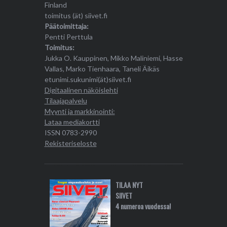
Finland
toimitus (ät) siivet.fi
Päätoimittaja:
Pentti Perttula
Toimitus:
Jukka O. Kauppinen, Mikko Maliniemi, Hasse
Vallas, Marko Tienhaara, Taneli Äikäs
etunimi.sukunimi(ät)siivet.fi
Digitaalinen näköislehti
Tilaajapalvelu
Myynti ja markkinointi:
Lataa mediakortti
ISSN 0783-2990
Rekisteriseloste
TILAA NYT
SIIVET
4 numeroa vuodessa!