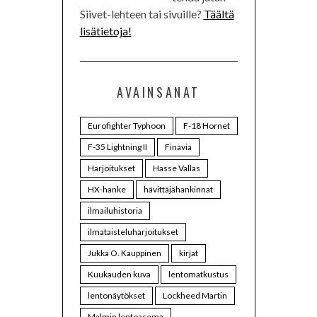
Siivet-lehteen tai sivuille?
Täältä
lisätietoja!
AVAINSANAT
Eurofighter Typhoon
F-18 Hornet
F-35 Lightning II
Finavia
Harjoitukset
Hasse Vallas
HX-hanke
hävittäjähankinnat
ilmailuhistoria
ilmataisteluharjoitukset
Jukka O. Kauppinen
kirjat
Kuukauden kuva
lentomatkustus
lentonäytökset
Lockheed Martin
Malmin lentoasema