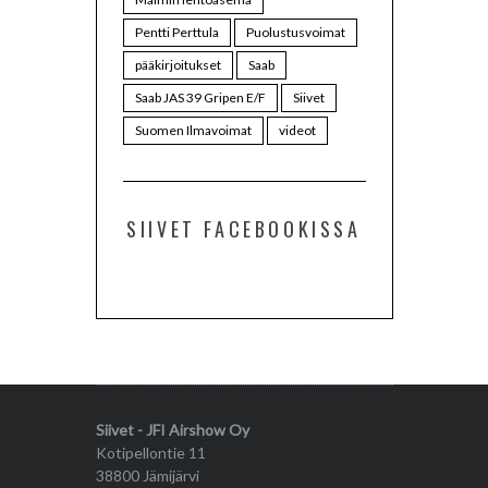
Pentti Perttula
Puolustusvoimat
pääkirjoitukset
Saab
Saab JAS 39 Gripen E/F
Siivet
Suomen Ilmavoimat
videot
SIIVET FACEBOOKISSA
Siivet - JFI Airshow Oy
Kotipellontie 11
38800 Jämijärvi