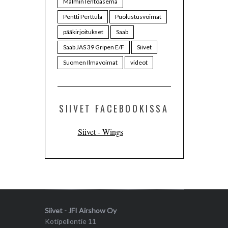
Malmin lentoasema
Pentti Perttula
Puolustusvoimat
pääkirjoitukset
Saab
Saab JAS 39 Gripen E/F
Siivet
Suomen Ilmavoimat
videot
SIIVET FACEBOOKISSA
Siivet - Wings
Siivet - JFI Airshow Oy
Kotipellontie 11