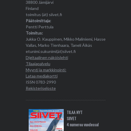
38800 Jämijärvi
Finland
toimitus (ät) siivet.fi
Päätoimittaja:
Pentti Perttula
Toimitus:
Jukka O. Kauppinen, Mikko Maliniemi, Hasse
Vallas, Marko Tienhaara, Taneli Äikäs
etunimi.sukunimi(ät)siivet.fi
Digitaalinen näköislehti
Tilaajapalvelu
Myynti ja markkinointi:
Lataa mediakortti
ISSN 0783-2990
Rekisteriseloste
TILAA NYT
SIIVET
4 numeroa vuodessa!