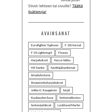
Siivet-lehteen tai sivuille?
Täältä
lisätietoja!
AVAINSANAT
Eurofighter Typhoon
F-18 Hornet
F-35 Lightning II
Finavia
Harjoitukset
Hasse Vallas
HX-hanke
hävittäjähankinnat
ilmailuhistoria
ilmataisteluharjoitukset
Jukka O. Kauppinen
kirjat
Kuukauden kuva
lentomatkustus
lentonäytökset
Lockheed Martin