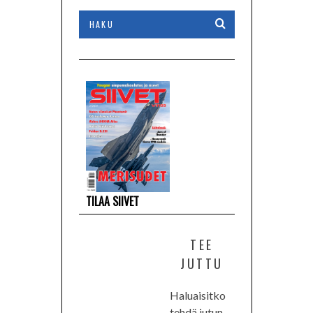
TILAA SIIVET
TEE
JUTTU
Haluaisitko
tehdä jutun