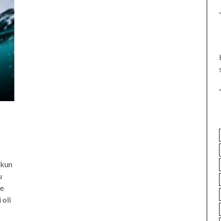
 kun
u
le
 oli