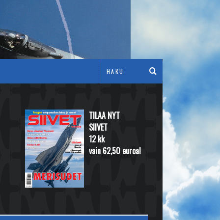
TILAA NYT
SIIVET
12 kk
vain 62,50 euroa!