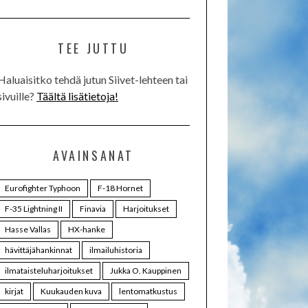
TEE JUTTU
Haluaisitko tehdä jutun Siivet-lehteen tai
sivuille?
Täältä lisätietoja!
AVAINSANAT
Eurofighter Typhoon
F-18 Hornet
F-35 Lightning II
Finavia
Harjoitukset
Hasse Vallas
HX-hanke
hävittäjähankinnat
ilmailuhistoria
ilmataisteluharjoitukset
Jukka O. Kauppinen
kirjat
Kuukauden kuva
lentomatkustus