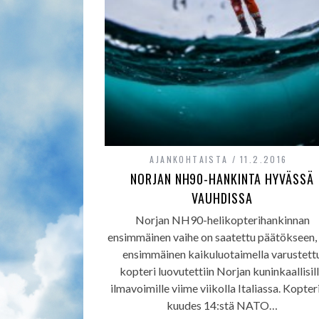
AJANKOHTAISTA
11.2.2016
NORJAN NH90-HANKINTA HYVÄSSÄ
VAUHDISSA
Norjan NH90-helikopterihankinnan
ensimmäinen vaihe on saatettu päätökseen,
ensimmäinen kaikuluotaimella varustett
kopteri luovutettiin Norjan kuninkaallisil
ilmavoimille viime viikolla Italiassa. Kopteri
kuudes 14:stä NATO…