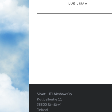
LUE LISÄÄ
Siivet - JFI Airshow Oy
Kotipellontie 11
38800 Jämijärvi
Finland