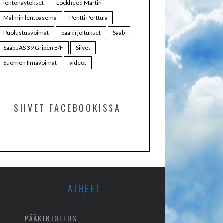
lentonäytökset
Lockheed Martin
Malmin lentoasema
Pentti Perttula
Puolustusvoimat
pääkirjoitukset
Saab
Saab JAS 39 Gripen E/F
Siivet
Suomen Ilmavoimat
videot
SIIVET FACEBOOKISSA
AIHEET
PÄÄKIRJOITUS