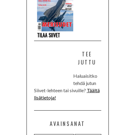
TILAA SIIVET
TEE
JUTTU
Haluaisitko
tehdä jutun
Siivet-lehteen tai sivuille?
Täältä
lisätietoja!
AVAINSANAT