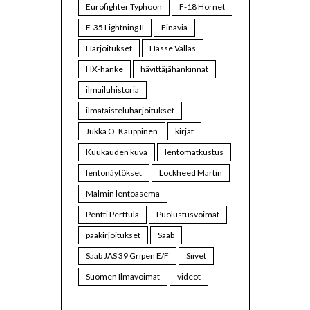
Eurofighter Typhoon
F-18 Hornet
F-35 Lightning II
Finavia
Harjoitukset
Hasse Vallas
HX-hanke
hävittäjähankinnat
ilmailuhistoria
ilmataisteluharjoitukset
Jukka O. Kauppinen
kirjat
Kuukauden kuva
lentomatkustus
lentonäytökset
Lockheed Martin
Malmin lentoasema
Pentti Perttula
Puolustusvoimat
pääkirjoitukset
Saab
Saab JAS 39 Gripen E/F
Siivet
Suomen Ilmavoimat
videot