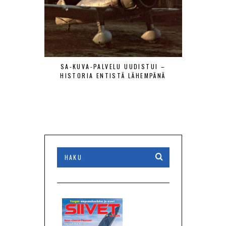
SA-KUVA-PALVELU UUDISTUI –
MAANTIE
HISTORIA ENTISTÄ LÄHEMPÄNÄ
LENTÄJÄÄ
VIERAAT