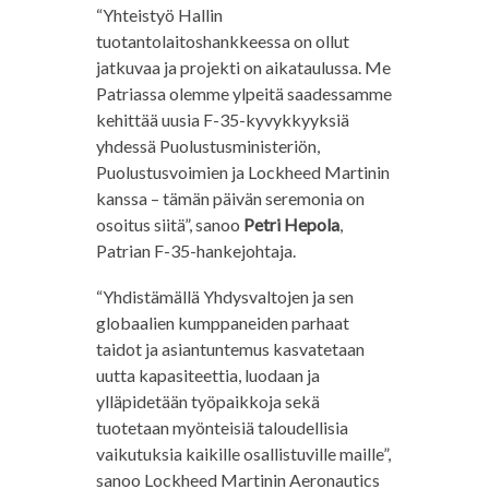
“Yhteistyö Hallin
tuotantolaitoshankkeessa on ollut
jatkuvaa ja projekti on aikataulussa. Me
Patriassa olemme ylpeitä saadessamme
kehittää uusia F-35-kyvykkyyksiä
yhdessä Puolustusministeriön,
Puolustusvoimien ja Lockheed Martinin
kanssa – tämän päivän seremonia on
osoitus siitä”, sanoo
Petri Hepola
,
Patrian F-35-hankejohtaja.
“Yhdistämällä Yhdysvaltojen ja sen
globaalien kumppaneiden parhaat
taidot ja asiantuntemus kasvatetaan
uutta kapasiteettia, luodaan ja
ylläpidetään työpaikkoja sekä
tuotetaan myönteisiä taloudellisia
vaikutuksia kaikille osallistuville maille”,
sanoo Lockheed Martinin Aeronautics