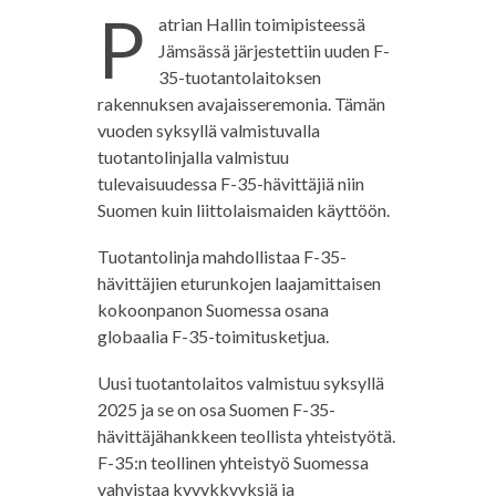
P
atrian Hallin toimipisteessä
Jämsässä järjestettiin uuden F-
35-tuotantolaitoksen
rakennuksen avajaisseremonia. Tämän
vuoden syksyllä valmistuvalla
tuotantolinjalla valmistuu
tulevaisuudessa F-35-hävittäjiä niin
Suomen kuin liittolaismaiden käyttöön.
Tuotantolinja mahdollistaa F-35-
hävittäjien eturunkojen laajamittaisen
kokoonpanon Suomessa osana
globaalia F-35-toimitusketjua.
Uusi tuotantolaitos valmistuu syksyllä
2025 ja se on osa Suomen F-35-
hävittäjähankkeen teollista yhteistyötä.
F-35:n teollinen yhteistyö Suomessa
vahvistaa kyvykkyyksiä ja