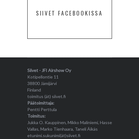
SIIVET FACEBOOKISSA
Siivet - JFI Airshow Oy
Kotipellontie 11
38800 Jämijärvi
Finland
toimitus (ät) siivet.fi
Päätoimittaja:
Pentti Perttula
Toimitus:
Jukka O. Kauppinen, Mikko Maliniemi, Hasse
Vallas, Marko Tienhaara, Taneli Äikäs
etunimi.sukunimi(ät)siivet.fi