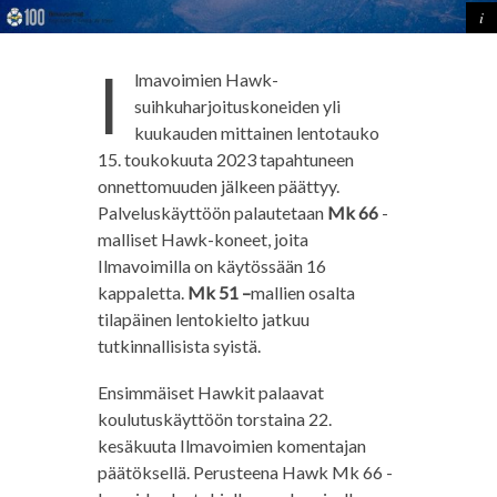
I
lmavoimien Hawk-
suihkuharjoituskoneiden yli
kuukauden mittainen lentotauko
15. toukokuuta 2023 tapahtuneen
onnettomuuden jälkeen päättyy.
Palveluskäyttöön palautetaan
Mk 66
-
malliset Hawk-koneet, joita
Ilmavoimilla on käytössään 16
kappaletta.
Mk 51 –
mallien osalta
tilapäinen lentokielto jatkuu
tutkinnallisista syistä.
Ensimmäiset Hawkit palaavat
koulutuskäyttöön torstaina 22.
kesäkuuta Ilmavoimien komentajan
päätöksellä. Perusteena Hawk Mk 66 -