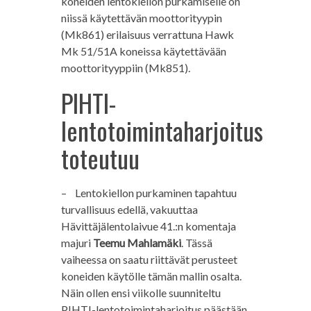
koneiden lentokiellon purkamiselle on
niissä käytettävän moottorityypin
(Mk861) erilaisuus verrattuna Hawk
Mk 51/51A koneissa käytettävään
moottorityyppiin (Mk851).
PIHTI-
lentotoimintaharjoitus
toteutuu
– Lentokiellon purkaminen tapahtuu
turvallisuus edellä, vakuuttaa
Hävittäjälentolaivue 41.:n komentaja
majuri
Teemu Mahlamäki
. Tässä
vaiheessa on saatu riittävät perusteet
koneiden käytölle tämän mallin osalta.
Näin ollen ensi viikolle suunniteltu
PIHTI-lentotoimintaharjoitus päästään