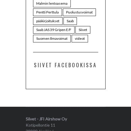
Malmin lentoasema
Pentti Perttula
Puolustusvoimat
pääkirjoitukset
Saab
Saab JAS 39 Gripen E/F
Siivet
Suomen Ilmavoimat
videot
SIIVET FACEBOOKISSA
Siivet - JFI Airshow Oy
Kotipellontie 11