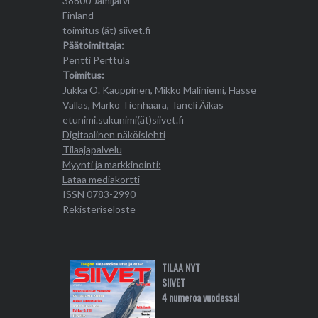
38800 Jämijärvi
Finland
toimitus (ät) siivet.fi
Päätoimittaja:
Pentti Perttula
Toimitus:
Jukka O. Kauppinen, Mikko Maliniemi, Hasse
Vallas, Marko Tienhaara, Taneli Äikäs
etunimi.sukunimi(ät)siivet.fi
Digitaalinen näköislehti
Tilaajapalvelu
Myynti ja markkinointi:
Lataa mediakortti
ISSN 0783-2990
Rekisteriseloste
TILAA NYT
SIIVET
4 numeroa vuodessa!