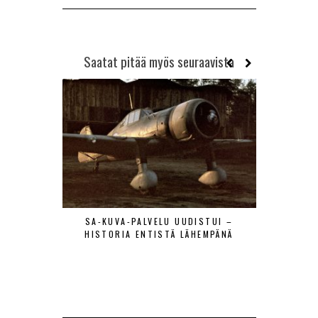
Saatat pitää myös seuraavista
SA-KUVA-PALVELU UUDISTUI –
MAANTIE
HISTORIA ENTISTÄ LÄHEMPÄNÄ
LENTÄJÄÄ
VIERAAT