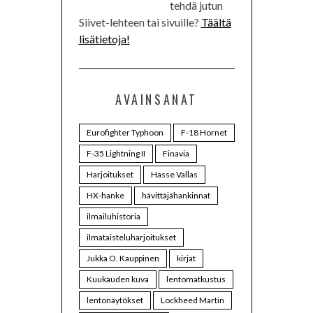
tehdä jutun
Siivet-lehteen tai sivuille?
Täältä
lisätietoja!
AVAINSANAT
Eurofighter Typhoon
F-18 Hornet
F-35 Lightning II
Finavia
Harjoitukset
Hasse Vallas
HX-hanke
hävittäjähankinnat
ilmailuhistoria
ilmataisteluharjoitukset
Jukka O. Kauppinen
kirjat
Kuukauden kuva
lentomatkustus
lentonäytökset
Lockheed Martin