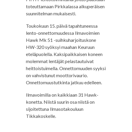
toteuttamaan Pirkkalassa alkuperäisen
suunnitelman mukaisesti.
Toukokuun 15. päivä tapahtuneessa
lento-onnettomuudessa Ilmavoimien
Hawk Mk 51 -suihkuharjoituskone
HW-320 syöksyi maahan Keuruun
eteläpuolella. Kaksipaikkaisen koneen
molemmat lentäjät pelastautuivat
heittoistuimella. Onnettomuuden syyksi
on vahvistunut moottorivaurio.
Onnettomuustutkinta jatkuu edelleen.
Ilmavoimilla on kaikkiaan 31 Hawk-
konetta. Niistä suurin osa niistä on
sijoitettuna Ilmasotakouluun
Tikkakoskelle.