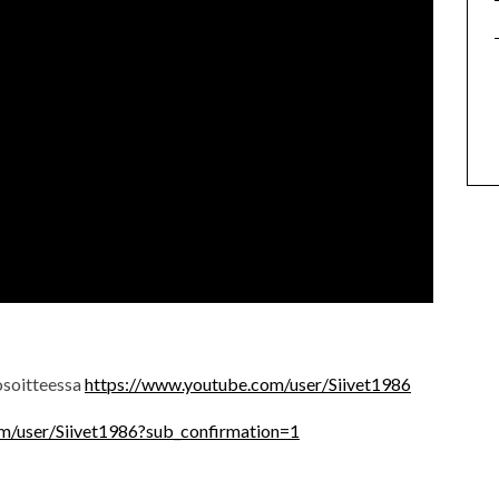
 osoitteessa
https://www.youtube.com/user/Siivet1986
m/user/Siivet1986?sub_confirmation=1