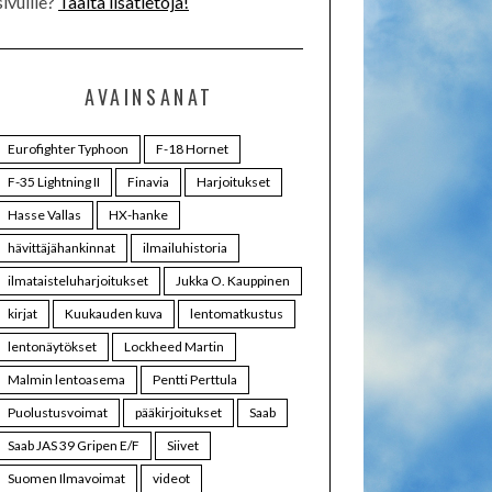
sivuille?
Täältä lisätietoja!
AVAINSANAT
Eurofighter Typhoon
F-18 Hornet
F-35 Lightning II
Finavia
Harjoitukset
Hasse Vallas
HX-hanke
hävittäjähankinnat
ilmailuhistoria
ilmataisteluharjoitukset
Jukka O. Kauppinen
kirjat
Kuukauden kuva
lentomatkustus
lentonäytökset
Lockheed Martin
Malmin lentoasema
Pentti Perttula
Puolustusvoimat
pääkirjoitukset
Saab
Saab JAS 39 Gripen E/F
Siivet
Suomen Ilmavoimat
videot