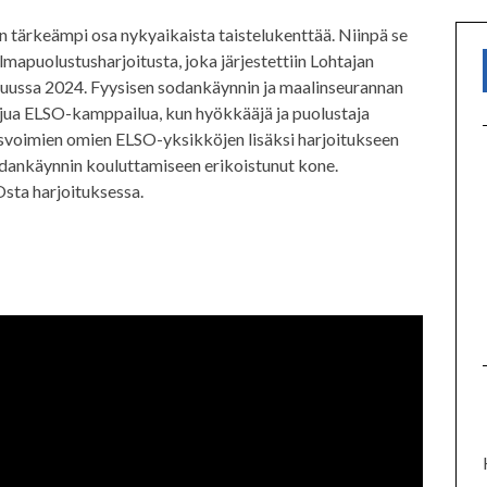
n tärkeämpi osa nykyaikaista taistelukenttää. Niinpä se
lmapuolustusharjoitusta, joka järjestettiin Lohtajan
kuussa 2024. Fyysisen sodankäynnin ja maalinseurannan
rajua ELSO-kamppailua, kun hyökkääjä ja puolustaja
usvoimien omien ELSO-yksikköjen lisäksi harjoitukseen
odankäynnin kouluttamiseen erikoistunut kone.
sta harjoituksessa.