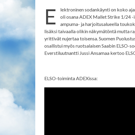
E
lektroninen sodankäynti on koko aja
oli osana ADEX Mallet Strike 1/24 -i
ampuma- ja harjoitusalueella touko
lisäksi taivaalla olikin näkymätöntä mutta 
yrittivät nujertaa toisensa. Suomen Puolust
osallistui myös ruotsalaisen Saabin ELSO-s
Everstiluutnantti Jussi Ansamaa kertoo ELSO
ELSO-toiminta ADEXissa: