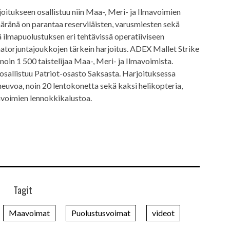
itukseen osallistuu niin Maa-, Meri- ja Ilmavoimien
äränä on parantaa reserviläisten, varusmiesten sekä
ilmapuolustuksen eri tehtävissä operatiiviseen
matorjuntajoukkojen tärkein harjoitus. ADEX Mallet Strike
noin 1 500 taistelijaa Maa-, Meri- ja Ilmavoimista.
osallistuu Patriot-osasto Saksasta. Harjoituksessa
euvoa, noin 20 lentokonetta sekä kaksi helikopteria,
voimien lennokkikalustoa.
Tagit
Maavoimat
Puolustusvoimat
videot