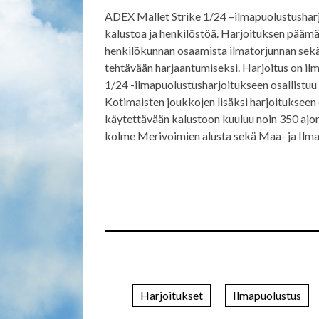
ADEX Mallet Strike 1/24 –ilmapuolustusharjo
kalustoa ja henkilöstöä. Harjoituksen päämä
henkilökunnan osaamista ilmatorjunnan sekä 
tehtävään harjaantumiseksi. Harjoitus on il
1/24 -ilmapuolustusharjoitukseen osallistuu 
Kotimaisten joukkojen lisäksi harjoitukseen 
käytettävään kalustoon kuuluu noin 350 ajon
kolme Merivoimien alusta sekä Maa- ja Ilma
Harjoitukset
Ilmapuolustus