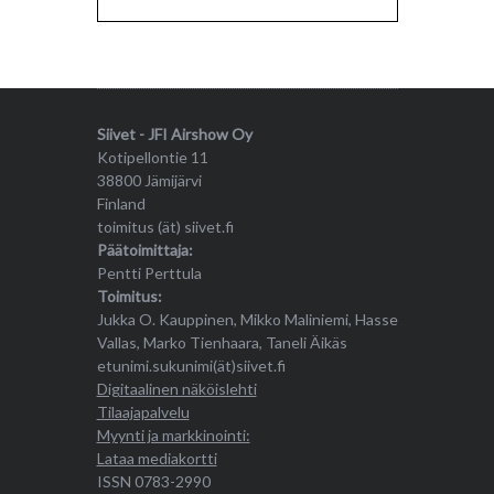
Siivet - JFI Airshow Oy
Kotipellontie 11
38800 Jämijärvi
Finland
toimitus (ät) siivet.fi
Päätoimittaja:
Pentti Perttula
Toimitus:
Jukka O. Kauppinen, Mikko Maliniemi, Hasse
Vallas, Marko Tienhaara, Taneli Äikäs
etunimi.sukunimi(ät)siivet.fi
Digitaalinen näköislehti
Tilaajapalvelu
Myynti ja markkinointi:
Lataa mediakortti
ISSN 0783-2990