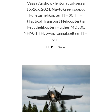
Vaasa Airshow -lentonäytöksessä
15.-16.6.2024. Näytökseen saapuu
kuljetushelikopteri NH90 TTH
(Tactical Transport Helicopter) ja
kevythelikopteri Hughes MD500.
NH90 TTH, tyyppitunnukseltaan NH,
on…
LUE LISÄÄ