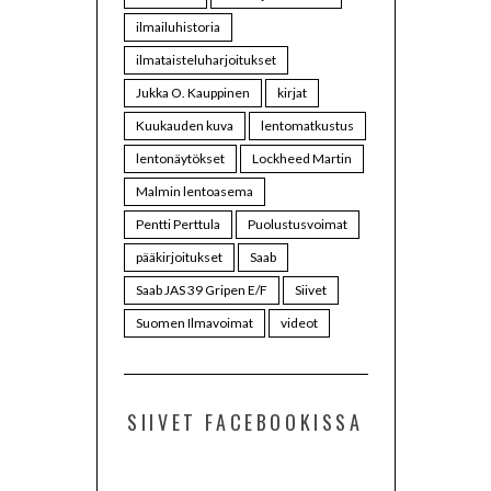
ilmailuhistoria
ilmataisteluharjoitukset
Jukka O. Kauppinen
kirjat
Kuukauden kuva
lentomatkustus
lentonäytökset
Lockheed Martin
Malmin lentoasema
Pentti Perttula
Puolustusvoimat
pääkirjoitukset
Saab
Saab JAS 39 Gripen E/F
Siivet
Suomen Ilmavoimat
videot
SIIVET FACEBOOKISSA