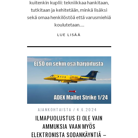
kuitenkin kuplii: tekniikkaa hankitaan,
tutkitaan ja kehitetään, minkä lisäksi
sekä omaa henkilöstöä että varusmiehiä
koulutetaan….
LUE LISÄÄ
AJANKOHTAISTA
4.6.2024
ILMAPUOLUSTUS EI OLE VAIN
AMMUKSIA VAAN MYÖS
ELEKTRONISTA SODANKÄYNTIÄ –