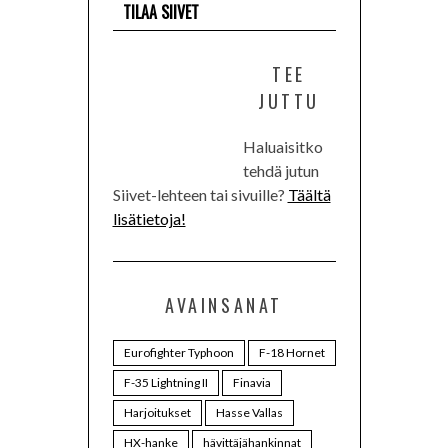
TILAA SIIVET
TEE
JUTTU
Haluaisitko
tehdä jutun
Siivet-lehteen tai sivuille?
Täältä
lisätietoja!
AVAINSANAT
Eurofighter Typhoon
F-18 Hornet
F-35 Lightning II
Finavia
Harjoitukset
Hasse Vallas
HX-hanke
hävittäjähankinnat