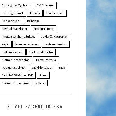
Eurofighter Typhoon
F-18 Hornet
F-35 Lightning II
Finavia
Harjoitukset
Hasse Vallas
HX-hanke
hävittäjähankinnat
ilmailuhistoria
ilmataisteluharjoitukset
Jukka O. Kauppinen
kirjat
Kuukauden kuva
lentomatkustus
lentonäytökset
Lockheed Martin
Malmin lentoasema
Pentti Perttula
Puolustusvoimat
pääkirjoitukset
Saab
Saab JAS 39 Gripen E/F
Siivet
Suomen Ilmavoimat
videot
SIIVET FACEBOOKISSA