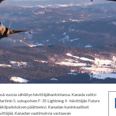
sä vuosia sählätyn hävittäjähankintansa. Kanada valitsi
tinin 5. sukupolven F-35 Lightning II -hävittäjän Future
jäkilpailutuksen päätteeksi. Kanadan kuninkaalliset
ittäjää, Kanadan vaatimuksia vastaavan