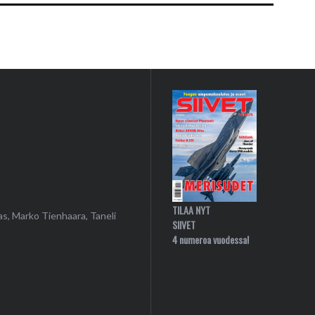
TILAA NYT
as, Marko Tienhaara, Taneli
SIIVET
4 numeroa vuodessa!