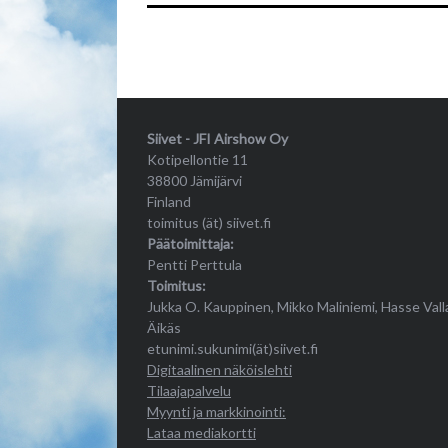
Siivet - JFI Airshow Oy
Kotipellontie 11
38800 Jämijärvi
Finland
toimitus (ät) siivet.fi
Päätoimittaja:
Pentti Perttula
Toimitus:
Jukka O. Kauppinen, Mikko Maliniemi, Hasse Vall
Äikäs
etunimi.sukunimi(ät)siivet.fi
Digitaalinen näköislehti
Tilaajapalvelu
Myynti ja markkinointi:
Lataa mediakortti