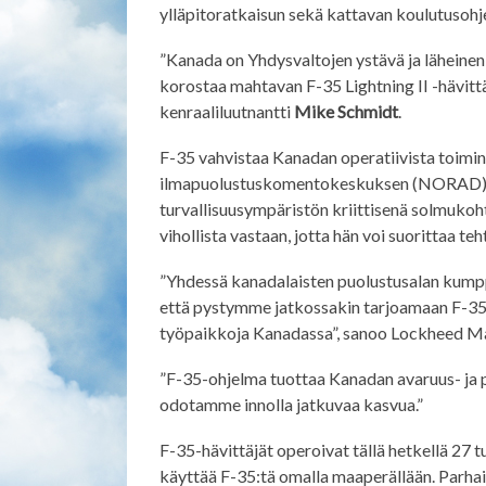
ylläpitoratkaisun sekä kattavan koulutusohj
”Kanada on Yhdysvaltojen ystävä ja läheinen 
korostaa mahtavan F-35 Lightning II -hävittä
kenraaliluutnantti
Mike Schmidt
.
F-35 vahvistaa Kanadan operatiivista toimin
ilmapuolustuskomentokeskuksen (NORAD) ja
turvallisuusympäristön kriittisenä solmukoh
vihollista vastaan, jotta hän voi suorittaa teh
”Yhdessä kanadalaisten puolustusalan kumpp
että pystymme jatkossakin tarjoamaan F-35-
työpaikkoja Kanadassa”, sanoo Lockheed Ma
”F-35-ohjelma tuottaa Kanadan avaruus- ja pu
odotamme innolla jatkuvaa kasvua.”
F-35-hävittäjät operoivat tällä hetkellä 27 
käyttää F-35:tä omalla maaperällään. Parhail