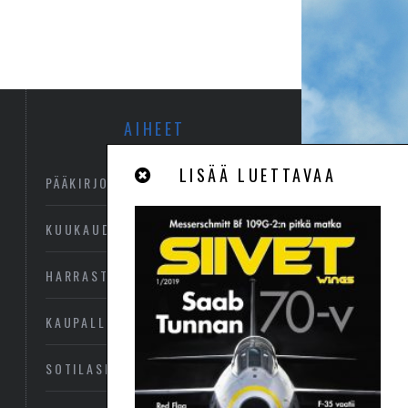
AIHEET
LISÄÄ LUETTAVAA
PÄÄKIRJOITUS
KUUKAUDEN KUVA
HARRASTEILMAILU
KAUPALLINEN ILMAILU
SOTILASILMAILU