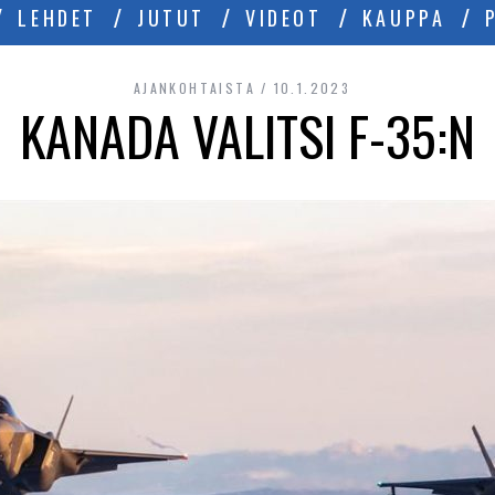
LEHDET
JUTUT
VIDEOT
KAUPPA
AJANKOHTAISTA
10.1.2023
KANADA VALITSI F-35:N