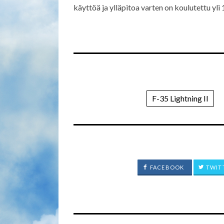
käyttöä ja ylläpitoa varten on koulutettu yl
F-35 Lightning II
FACEBOOK
TWIT