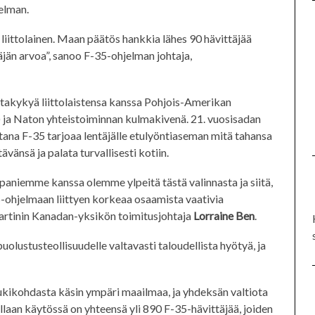
elman.
liittolainen. Maan päätös hankkia lähes 90 hävittäjää
jän arvoa”, sanoo F-35-ohjelman johtaja,
takykyä liittolaistensa kanssa Pohjois-Amerikan
 Naton yhteistoiminnan kulmakivenä. 21. vuosisadan
tana F-35 tarjoaa lentäjälle etulyöntiaseman mitä tahansa
tävänsä ja palata turvallisesti kotiin.
aniemme kanssa olemme ylpeitä tästä valinnasta ja siitä,
ohjelmaan liittyen korkeaa osaamista vaativia
rtinin Kanadan-yksikön toimitusjohtaja
Lorraine Ben
.
olustusteollisuudelle valtavasti taloudellista hyötyä, ja
tukikohdasta käsin ympäri maailmaa, ja yhdeksän valtiota
laan käytössä on yhteensä yli 890 F-35-hävittäjää, joiden