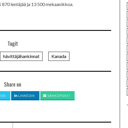
i 1 870 lentäjää ja 13 500 mekaanikkoa.
Tagit
hävittäjähankinnat
Kanada
Share on
TER
LINKEDIN
SÄHKÖPOSTI