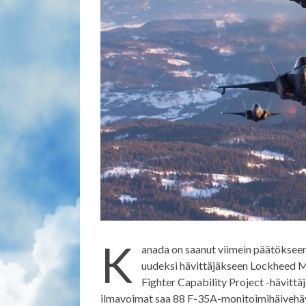
K
anada on saanut viimein päätökseen
uudeksi hävittäjäkseen Lockheed Mar
Fighter Capability Project -hävittä
ilmavoimat saa 88 F-35A-monitoimihäivehäv