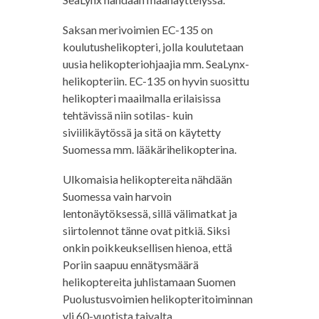
Saksan merivoimien EC-135 on
koulutushelikopteri, jolla koulutetaan
uusia helikopteriohjaajia mm. SeaLynx-
helikopteriin. EC-135 on hyvin suosittu
helikopteri maailmalla erilaisissa
tehtävissä niin sotilas- kuin
siviilikäytössä ja sitä on käytetty
Suomessa mm. lääkärihelikopterina.
Ulkomaisia helikoptereita nähdään
Suomessa vain harvoin
lentonäytöksessä, sillä välimatkat ja
siirtolennot tänne ovat pitkiä. Siksi
onkin poikkeuksellisen hienoa, että
Poriin saapuu ennätysmäärä
helikoptereita juhlistamaan Suomen
Puolustusvoimien helikopteritoiminnan
yli 60-vuotista taivalta.