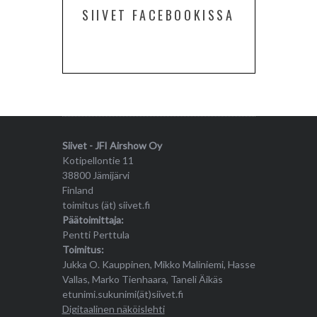
SIIVET FACEBOOKISSA
Siivet - JFI Airshow Oy
Kotipellontie 11
38800 Jämijärvi
Finland
toimitus (ät) siivet.fi
Päätoimittaja:
Pentti Perttula
Toimitus:
Jukka O. Kauppinen, Mikko Maliniemi, Hasse
Vallas, Marko Tienhaara, Taneli Äikäs
etunimi.sukunimi(ät)siivet.fi
Digitaalinen näköislehti