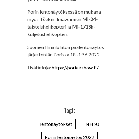
Porin lentonäytöksessä on mukana
myös Tšekin Ilmavoimien
Mi-24-
taisteluhelikopteri ja
Mi-171Sh
-
kuljetushelikopteri.
Suomen Ilmailuliiton päälentonäytös
järjestetään Porissa 18.-19.6.2022.
Lisätietoja
:
https://poriairshow.fi/
Tagit
lentonäytökset
NH90
Porin lentonäytös 2022