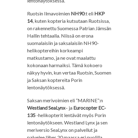
lentonäytöksessä.
Ruotsin Ilmavoimien
NH90
:t eli
HKP
14
, kuten kopteria kutsutaan Ruotsissa,
on rakennettu Suomessa Patrian Jämsän
Hallin tehtaalla. Niissä on erona
suomalaisiin ja saksalaisiin NH90-
helikoptereihin korkeampi
matkustamo, ja ne ovat maalattu
kokonaan harmaiksi. Tämä kokoero
näkyy hyvin, kun vertaa Ruotsin, Suomen
ja Saksan koptereita Porin
lentonäytöksessä.
Saksan merivoimien eli ”MARINE”:n
Westland SeaLynx
– ja
Eurocopter EC-
135
-helikopterit lentävät myös Porin
lentonäytökseen. Westland Lynx ja sen
meriversio SeaLynx on palvellut ja
palvelee lähes 20 maassa eri puolilla