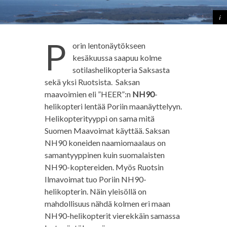
P
orin lentonäytökseen
kesäkuussa saapuu kolme
sotilashelikopteria Saksasta
sekä yksi Ruotsista. Saksan
maavoimien eli ”HEER”:n
NH90
-
helikopteri lentää Poriin maanäyttelyyn.
Helikopterityyppi on sama mitä
Suomen Maavoimat käyttää. Saksan
NH90 koneiden naamiomaalaus on
samantyyppinen kuin suomalaisten
NH90-koptereiden. Myös Ruotsin
Ilmavoimat tuo Poriin NH90-
helikopterin. Näin yleisöllä on
mahdollisuus nähdä kolmen eri maan
NH90-helikopterit vierekkäin samassa