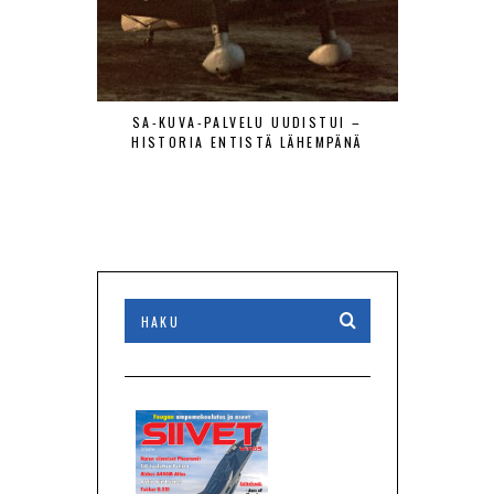
SA-KUVA-PALVELU UUDISTUI –
MAANTIE
HISTORIA ENTISTÄ LÄHEMPÄNÄ
LENTÄJÄÄ
VIERAAT