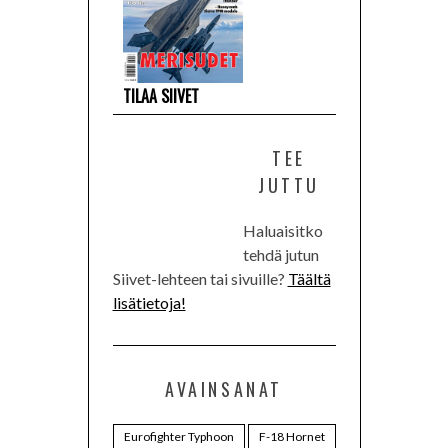
TILAA SIIVET
TEE
JUTTU
Haluaisitko
tehdä jutun
Siivet-lehteen tai sivuille?
Täältä
lisätietoja!
AVAINSANAT
Eurofighter Typhoon
F-18 Hornet