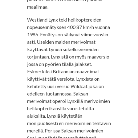
maailmaa.
Westland Lynx teki helikoptereiden
nopeusennätyksen 400,87 km/h vuonna
1986. Ennätys on säilynyt viime vuosiin
asti. Useiden maiden merivoimat
käyttävät Lynxiä sukellusveneiden
torjuntaan. Lynxistä on myös maaversio,
jossa on pyörien tilalla jalakset.
Esimerkiksi Britannian maavoimat
käyttivät tätä versiota. Lynxista on
kehitetty uusi versio Wildcat joka on
edelleen tuotannossa. Saksan
merivoimat operoi Lynxillä merivoimien
helikopterikansilla varustetuilta
aluksilta. Lynxiä käytetään
monipuolisesti eri merivoimien tehtäviin
merellä. Porissa Saksan merivoimien
SeaLynx nähdään maanäyttelyssä.