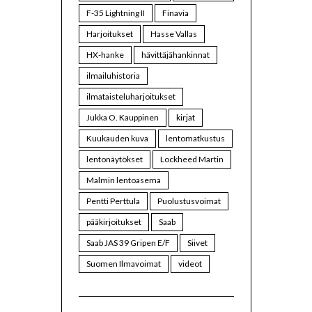
F-35 Lightning II
Finavia
Harjoitukset
Hasse Vallas
HX-hanke
hävittäjähankinnat
ilmailuhistoria
ilmataisteluharjoitukset
Jukka O. Kauppinen
kirjat
Kuukauden kuva
lentomatkustus
lentonäytökset
Lockheed Martin
Malmin lentoasema
Pentti Perttula
Puolustusvoimat
pääkirjoitukset
Saab
Saab JAS 39 Gripen E/F
Siivet
Suomen Ilmavoimat
videot