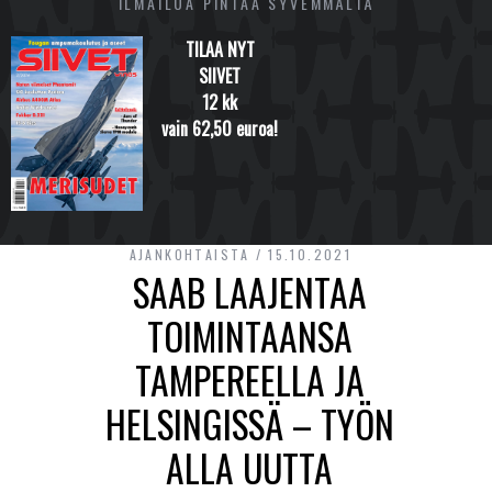
ILMAILUA PINTAA SYVEMMÄLTÄ
TILAA NYT
SIIVET
12 kk
vain 62,50 euroa!
AJANKOHTAISTA
15.10.2021
SAAB LAAJENTAA
TOIMINTAANSA
TAMPEREELLA JA
HELSINGISSÄ – TYÖN
ALLA UUTTA