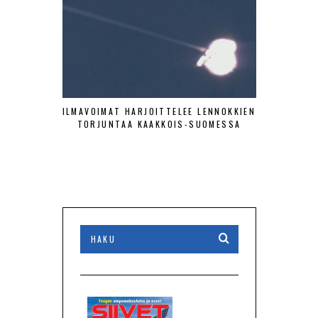
ILMAVOIMAT HARJOITTELEE LENNOKKIEN
SA-KUV
TORJUNTAA KAAKKOIS-SUOMESSA
HISTOR