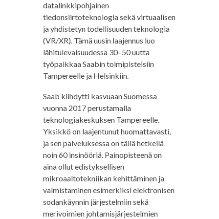
datalinkkipohjainen
tiedonsiirtoteknologia sekä virtuaalisen
ja yhdistetyn todellisuuden teknologia
(VR/XR). Tämä uusin laajennus luo
lähitulevaisuudessa 30–50 uutta
työpaikkaa Saabin toimipisteisiin
Tampereelle ja Helsinkiin.
Saab kiihdytti kasvuaan Suomessa
vuonna 2017 perustamalla
teknologiakeskuksen Tampereelle.
Yksikkö on laajentunut huomattavasti,
ja sen palveluksessa on tällä hetkellä
noin 60 insinööriä. Painopisteenä on
aina ollut edistyksellisen
mikroaaltotekniikan kehittäminen ja
valmistaminen esimerkiksi elektronisen
sodankäynnin järjestelmiin sekä
merivoimien johtamisjärjestelmien