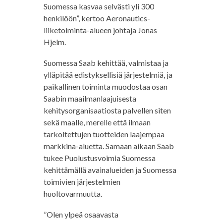
Suomessa kasvaa selvästi yli 300
henkilöön”, kertoo Aeronautics-
liiketoiminta-alueen johtaja Jonas
Hjelm.
Suomessa Saab kehittää, valmistaa ja
ylläpitää edistyksellisiä järjestelmiä, ja
paikallinen toiminta muodostaa osan
Saabin maailmanlaajuisesta
kehitysorganisaatiosta palvellen siten
sekä maalle, merelle että ilmaan
tarkoitettujen tuotteiden laajempaa
markkina-aluetta. Samaan aikaan Saab
tukee Puolustusvoimia Suomessa
kehittämällä avainalueiden ja Suomessa
toimivien järjestelmien
huoltovarmuutta.
”Olen ylpeä osaavasta