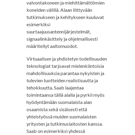
valvontakoneen ja miehittämättömien
koneiden välillä. Alaan liittyvään
tutkimukseen ja kehitykseen kuuluvat
esimerkiksi
suurtaajuusantennijärjestelmät,
signaalinkäsittely ja ohjelmallisesti
määritellyt aaltomuodot.
Virtuaalisen ja yhdistetyn todellisuuden
teknologiat tarjoavat mielenkiintoisia
mahdollisuuksia parantaa nykyisten ja
tulevien tuotteiden realistisuutta ja
tehokkuutta. Saab laajentaa
toimintaansa tällä alalla ja pyrkii myös
hyödyntämään suomalaista alan
osaamista sekä sisäisesti että
yhteistyössä muiden suomalaisten
yritysten ja tutkimuslaitosten kanssa.
Saab on esimerkiksi yhdessä