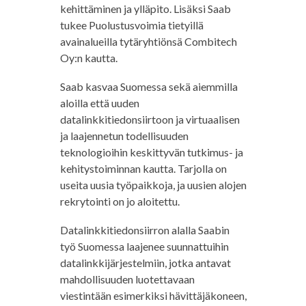
kehittäminen ja ylläpito. Lisäksi Saab
tukee Puolustusvoimia tietyillä
avainalueilla tytäryhtiönsä Combitech
Oy:n kautta.
Saab kasvaa Suomessa sekä aiemmilla
aloilla että uuden
datalinkkitiedonsiirtoon ja virtuaalisen
ja laajennetun todellisuuden
teknologioihin keskittyvän tutkimus- ja
kehitystoiminnan kautta. Tarjolla on
useita uusia työpaikkoja, ja uusien alojen
rekrytointi on jo aloitettu.
Datalinkkitiedonsiirron alalla Saabin
työ Suomessa laajenee suunnattuihin
datalinkkijärjestelmiin, jotka antavat
mahdollisuuden luotettavaan
viestintään esimerkiksi hävittäjäkoneen,