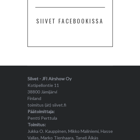
SIIVET FACEBOOKISSA
Siivet - JFI Airshow Oy
Kotipellontie 11
38800 Jämijärvi
Finland
toimitus (ät) siivet.fi
Päätoimittaja:
Pentti Perttula
Toimitus:
Jukka O. Kauppinen, Mikko Maliniemi, Hasse
Vallas, Marko Tienhaara, Taneli Äikäs