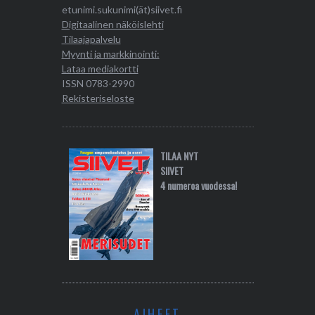
etunimi.sukunimi(ät)siivet.fi
Digitaalinen näköislehti
Tilaajapalvelu
Myynti ja markkinointi:
Lataa mediakortti
ISSN 0783-2990
Rekisteriseloste
TILAA NYT
SIIVET
4 numeroa vuodessa!
AIHEET