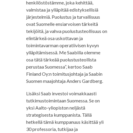
henkilöstöstämme, joka kehittää,
valmistaa ja ylläpitää edistyksellisiä
järjestelmiä. Puolustus ja turvallisuus
ovat Suomelle ensiarvoisen tärkeitä
tekijöitä, ja vahva puolustusteollisuus on
elintärkeä osa uskottavan ja
toimintavarman operatiivisen kyvyn
ylläpitämisessä. Me Saabilla olemme
osa tätä tärkeää puolustusteollista
perustaa Suomessa”, kertoo Saab
Finland Oy:n toimitusjohtaja ja Saabin
Suomen maajohtaja Anders Gardberg.
Lisäksi Saab investoi voimakkaasti
tutkimustoimintaan Suomessa. Se on
yksi Aalto-yliopiston neljästä
strategisesta kumppanista. Tällä
hetkellä tämä kumppanuus käsittää yli
30 professoria, tutkijaa ja