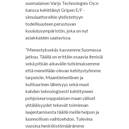
suomalaisen Varjo Technologies Oy:n
kanssa kehittänyt Gripen E/F -
simulaattoreihin yhdistettyyn
todellisuuteen perustuvan
koulutusympäristön, joka on nyt
asiakkaiden saatavissa.
”Menestyksekäs kasvumme Suomessa
jatkuu. Täällä on erittäin osaavia ihmisiä
sekä pitkän aikavälin tutkimuksemme
että meneillään olevan kehitystyömme
tarpeisiin. Maantieteellinen ja
kulttuurinen läheisyys sekä muut
kahden teknologisesti kehittyneen
pohjoiseurooppalaisen maan väliset
yhtäläisyydet tekevät toiminnan
laajentamisesta täällä meille helpon ja
luonnollisen vaihtoehdon. Tulevina
vuosina henkilöstömäärämme