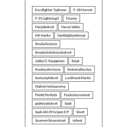
Eurofighter Typhoon
F-18 Hornet
F-35 Lightning II
Finavia
Harjoitukset
Hasse Vallas
HX-hanke
hävittäjähankinnat
ilmailuhistoria
ilmataisteluharjoitukset
Jukka O. Kauppinen
kirjat
Kuukauden kuva
lentomatkustus
lentonäytökset
Lockheed Martin
Malmin lentoasema
Pentti Perttula
Puolustusvoimat
pääkirjoitukset
Saab
Saab JAS 39 Gripen E/F
Siivet
Suomen Ilmavoimat
videot