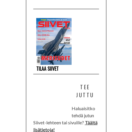
TILAA SIIVET
TEE
JUTTU
Haluaisitko
tehdä jutun
Siivet-lehteen tai sivuille?
Täältä
lisätietoja!