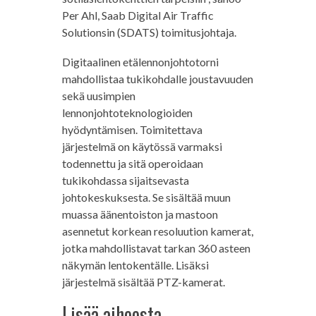
Per Ahl, Saab Digital Air Traffic
Solutionsin (SDATS) toimitusjohtaja.
Digitaalinen etälennonjohtotorni
mahdollistaa tukikohdalle joustavuuden
sekä uusimpien
lennonjohtoteknologioiden
hyödyntämisen. Toimitettava
järjestelmä on käytössä varmaksi
todennettu ja sitä operoidaan
tukikohdassa sijaitsevasta
johtokeskuksesta. Se sisältää muun
muassa äänentoiston ja mastoon
asennetut korkean resoluution kamerat,
jotka mahdollistavat tarkan 360 asteen
näkymän lentokentälle. Lisäksi
järjestelmä sisältää PTZ-kamerat.
Lisää aiheesta