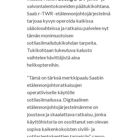
valvontalentokoneiden päätukikohtana.
Saab r-TWR -etälennonjohtojärjestelmä
tarjoaa kyvyn operoida kaikissa
sääolosuhteissa ja ratkaisu palvelee nyt
tämän monimuotoisen
sotilasilmailutukikohdan tarpeita.
Tukikohtaan tukeutuva kalusto
vaihtelee hävittäjistä aina
helikoptereihin.
“Tämä on tärkeä merkkipaalu Saabin
etälennonjohtoratkaisujen
operatiiviselle käytölle
sotilasilmailussa. Digitaalinen
etälennonjohtojärjestelmämme on
joustava ja skaalattava ratkaisu, jonka
käyttöhistoria on osoittanut sen olevan
sopiva kaikenkokoisten siviili- ja
sotilaslentokenttien tarpeisiin”, sanoo