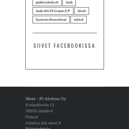
pääkirjoitukset
Saab
Saab JAS 39 Gripen E/F
Siivet
Suomen Ilmavoimat
videot
SIIVET FACEBOOKISSA
Siivet - JFI Airshow Oy
Kotipellontie 11
38800 Jämijärvi
Finland
toimitus (ät) siivet.fi
Päätoimittaja: