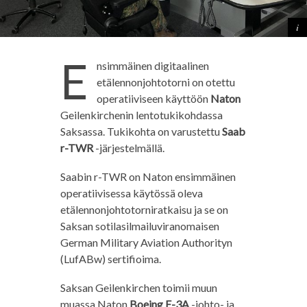
E
nsimmäinen digitaalinen
etälennonjohtotorni on otettu
operatiiviseen käyttöön
Naton
Geilenkirchenin lentotukikohdassa
Saksassa. Tukikohta on varustettu
Saab
r-TWR
-järjestelmällä.
Saabin r-TWR on Naton ensimmäinen
operatiivisessa käytössä oleva
etälennonjohtotorniratkaisu ja se on
Saksan sotilasilmailuviranomaisen
German Military Aviation Authorityn
(LufABw) sertifioima.
Saksan Geilenkirchen toimii muun
muassa Naton
Boeing E-3A
-johto- ja