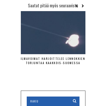
Saatat pitää myös seuraavista
ILMAVOIMAT HARJOITTELEE LENNOKKIEN
SA-KUV
TORJUNTAA KAAKKOIS-SUOMESSA
HISTOR