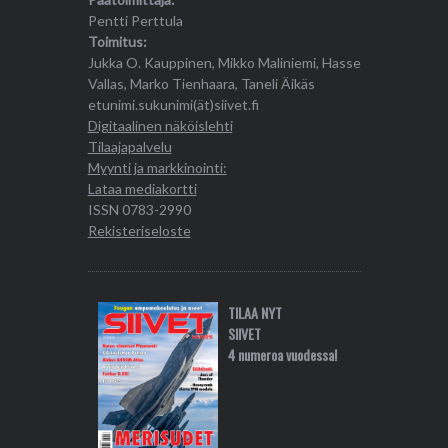
Pentti Perttula
Toimitus:
Jukka O. Kauppinen, Mikko Maliniemi, Hasse
Vallas, Marko Tienhaara, Taneli Äikäs
etunimi.sukunimi(ät)siivet.fi
Digitaalinen näköislehti
Tilaajapalvelu
Myynti ja markkinointi:
Lataa mediakortti
ISSN 0783-2990
Rekisteriseloste
TILAA NYT
SIIVET
4 numeroa vuodessa!