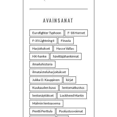
AVAINSANAT
Eurofighter Typhoon
F-18 Hornet
F-35 Lightning II
Finavia
Harjoitukset
Hasse Vallas
HX-hanke
hävittäjähankinnat
ilmailuhistoria
ilmataisteluharjoitukset
Jukka O. Kauppinen
kirjat
Kuukauden kuva
lentomatkustus
lentonäytökset
Lockheed Martin
Malmin lentoasema
Pentti Perttula
Puolustusvoimat