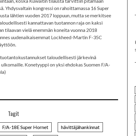
ntaan, koska Kuwaitin tilausta tarvittiin pitämään
sä. Yhdysvaltain kongressi on rahoittamassa 16 Super
uusta lähtien vuoden 2017 loppuun, mutta se merkitsee
aloudellisesti kannattavan tuotannon raja on kaksi
n tilaavan vielä enemmän koneita vuonna 2018
 kunnes uudenaikaisemmat Lockheed-Martin F-35C
äyttöön.
 tuotantokustannukset taloudellisesti järkevinä
a ulkomaille. Konetyyppi on yksi ehdokas Suomen F/A-
la)
Tagit
F/A-18E Super Hornet
hävittäjähankinnat