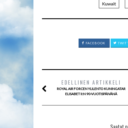
Kuwait
FACEBOOK
TWIT
EDELLINEN ARTIKKELI
ROYAL AIR FORCEN YLILENTO KUNINGATAR
ELISABET II:N 90-VUOTISPÄIVÄNÄ
Saatat p