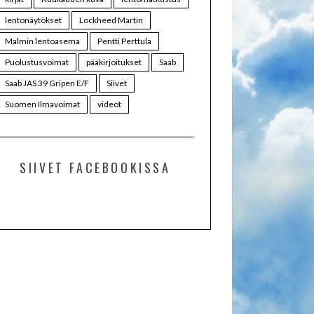
lentonäytökset
Lockheed Martin
Malmin lentoasema
Pentti Perttula
Puolustusvoimat
pääkirjoitukset
Saab
Saab JAS 39 Gripen E/F
Siivet
Suomen Ilmavoimat
videot
SIIVET FACEBOOKISSA