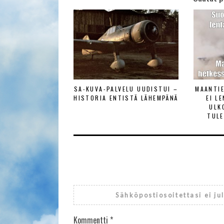
SA-KUVA-PALVELU UUDISTUI –
MAANTI
HISTORIA ENTISTÄ LÄHEMPÄNÄ
EI L
ULK
TULE
Sähköpostiosoitettasi ei ju
Kommentti
*