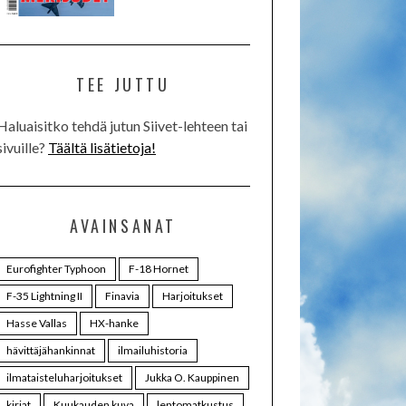
TEE JUTTU
Haluaisitko tehdä jutun Siivet-lehteen tai
sivuille?
Täältä lisätietoja!
AVAINSANAT
Eurofighter Typhoon
F-18 Hornet
F-35 Lightning II
Finavia
Harjoitukset
Hasse Vallas
HX-hanke
hävittäjähankinnat
ilmailuhistoria
ilmataisteluharjoitukset
Jukka O. Kauppinen
kirjat
Kuukauden kuva
lentomatkustus