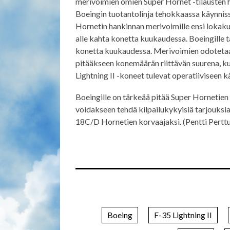
merivoimien omien Super Hornet -tilausten hi
Boeingin tuotantolinja tehokkaassa käynnis
Hornetin hankinnan merivoimille ensi lokak
alle kahta konetta kuukaudessa. Boeingille t
konetta kuukaudessa. Merivoimien odotetaa
pitääkseen konemäärän riittävän suurena,
Lightning II -koneet tulevat operatiiviseen k
Boeingille on tärkeää pitää Super Hornetien
voidakseen tehdä kilpailukykyisiä tarjouksi
18C/D Hornetien korvaajaksi. (Pentti Perttu
Boeing
F-35 Lightning II