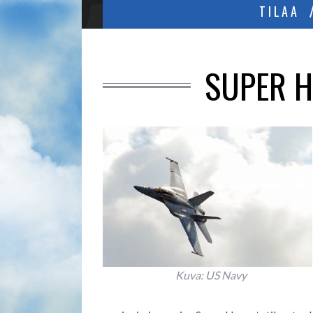
TILAA
SUPER H
Kuva: US Navy