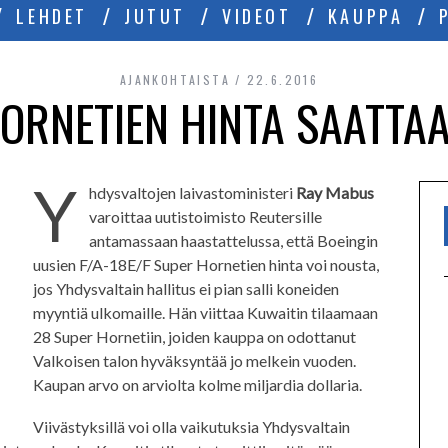
LEHDET
JUTUT
VIDEOT
KAUPPA
AJANKOHTAISTA
22.6.2016
ORNETIEN HINTA SAATTA
Y
hdysvaltojen laivastoministeri
Ray Mabus
varoittaa uutistoimisto Reutersille
antamassaan haastattelussa, että Boeingin
uusien F/A-18E/F Super Hornetien hinta voi nousta,
jos Yhdysvaltain hallitus ei pian salli koneiden
myyntiä ulkomaille. Hän viittaa Kuwaitin tilaamaan
28 Super Hornetiin, joiden kauppa on odottanut
Valkoisen talon hyväksyntää jo melkein vuoden.
Kaupan arvo on arviolta kolme miljardia dollaria.
Viivästyksillä voi olla vaikutuksia Yhdysvaltain