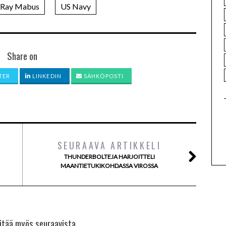
Ray Mabus
US Navy
Share on
TER
LINKEDIN
SÄHKÖPOSTI
SEURAAVA ARTIKKELI
THUNDERBOLTEJA HARJOITTELI
MAANTIETUKIKOHDASSA VIROSSA
itää myös seuraavista