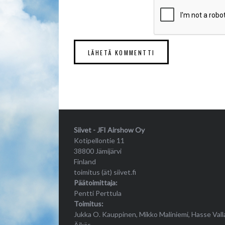
Siivet - JFI Airshow Oy
Kotipellontie 11
38800 Jämijärvi
Finland
toimitus (ät) siivet.fi
Päätoimittaja:
Pentti Perttula
Toimitus:
Jukka O. Kauppinen, Mikko Maliniemi, Hasse Vall
Äikäs