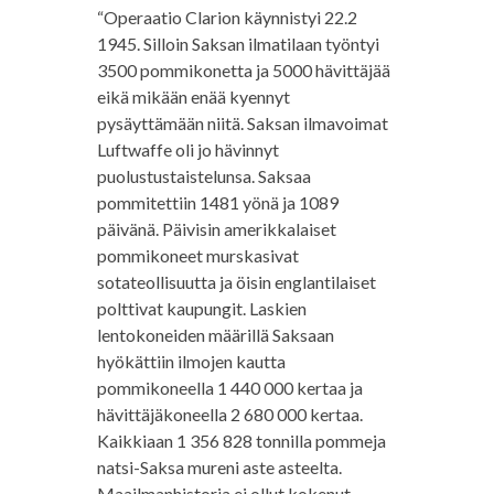
“Operaatio Clarion käynnistyi 22.2
1945. Silloin Saksan ilmatilaan työntyi
3500 pommikonetta ja 5000 hävittäjää
eikä mikään enää kyennyt
pysäyttämään niitä. Saksan ilmavoimat
Luftwaffe oli jo hävinnyt
puolustustaistelunsa. Saksaa
pommitettiin 1481 yönä ja 1089
päivänä. Päivisin amerikkalaiset
pommikoneet murskasivat
sotateollisuutta ja öisin englantilaiset
polttivat kaupungit. Laskien
lentokoneiden määrillä Saksaan
hyökättiin ilmojen kautta
pommikoneella 1 440 000 kertaa ja
hävittäjäkoneella 2 680 000 kertaa.
Kaikkiaan 1 356 828 tonnilla pommeja
natsi-Saksa mureni aste asteelta.
Maailmanhistoria ei ollut kokenut