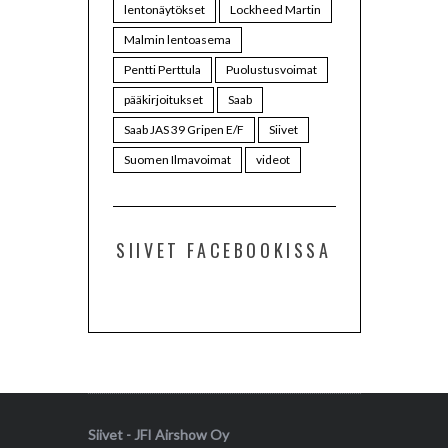
lentonäytökset
Lockheed Martin
Malmin lentoasema
Pentti Perttula
Puolustusvoimat
pääkirjoitukset
Saab
Saab JAS 39 Gripen E/F
Siivet
Suomen Ilmavoimat
videot
SIIVET FACEBOOKISSA
Siivet - JFI Airshow Oy