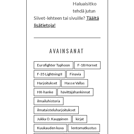
Haluaisitko
tehdä jutun
Siivet-lehteen tai sivuille?
Täältä
lisätietoja!
AVAINSANAT
Eurofighter Typhoon
F-18 Hornet
F-35 Lightning II
Finavia
Harjoitukset
Hasse Vallas
HX-hanke
hävittäjähankinnat
ilmailuhistoria
ilmataisteluharjoitukset
Jukka O. Kauppinen
kirjat
Kuukauden kuva
lentomatkustus