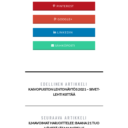
PINTEREST
GOOGLE+
LINKEDIN
SÄHKÖPOSTI
EDELLINEN ARTIKKELI
KAIVOPUISTON LENTONÄYTÖS 2021 – SIIVET-
LEHTI KIITTÄÄ
SEURAAVA ARTIKKELI
ILMAVOIMAT HARJOITTELEE: BAANA 21 TUO