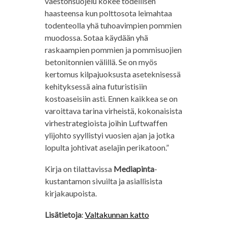
väestönsuojelu kokee todellisen
haasteensa kun polttosota leimahtaa
todenteolla yhä tuhoavimpien pommien
muodossa. Sotaa käydään yhä
raskaampien pommien ja pommisuojien
betonitonnien välillä. Se on myös
kertomus kilpajuoksusta aseteknisessä
kehityksessä aina futuristisiin
kostoaseisiin asti. Ennen kaikkea se on
varoittava tarina virheistä, kokonaisista
virhestrategioista joihin Luftwaffen
ylijohto syyllistyi vuosien ajan ja jotka
lopulta johtivat aselajin perikatoon.”
Kirja on tilattavissa
Mediapinta
-
kustantamon sivuilta ja asiallisista
kirjakaupoista.
Lisätietoja
:
Valtakunnan katto