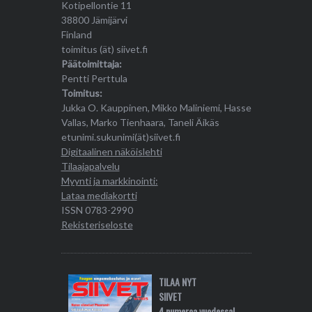
Kotipellontie 11
38800 Jämijärvi
Finland
toimitus (ät) siivet.fi
Päätoimittaja:
Pentti Perttula
Toimitus:
Jukka O. Kauppinen, Mikko Maliniemi, Hasse
Vallas, Marko Tienhaara, Taneli Äikäs
etunimi.sukunimi(ät)siivet.fi
Digitaalinen näköislehti
Tilaajapalvelu
Myynti ja markkinointi:
Lataa mediakortti
ISSN 0783-2990
Rekisteriseloste
TILAA NYT
SIIVET
4 numeroa vuodessa!