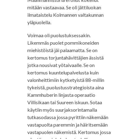
mitään vastaavaa. Se oli jättiluokan
ilmataistelu Kolmannen valtakunnan
yläpuolella.
Voimaa oli puolustuksessakin.
Likemmäs puolet pommikoneiden
miehistöistä jäi palaamatta. Se on
kertomus torjuntahävittäjien ässistä
jotka nousivat yötaivaalle. Se on
kertomus kuuntelupalvelusta kuin
valonheittimiin kytketyistä 88-millin
tykeistä, puolustusstrategioista aina
Kammhuberin linjasta operaatio
Villisikaan tai Suureen iskuun. Sotaa
käytiin myös suurjaksorintamalla
tutkasodassa jossa pyrittiin näkemään
vastapuolta paremmin ja häiritsemään
vastapuolen näkemistä. Kertomus jossa