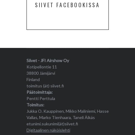
SIIVET FACEBOOKISSA
Siivet - JFI Airshow Oy
Kotipellontie 11
38800 Jämijärvi
Finland
toimitus (ät) siivet.fi
Päätoimittaja:
Pentti Perttula
Toimitus:
Jukka O. Kauppinen, Mikko Maliniemi, Hasse
Vallas, Marko Tienhaara, Taneli Äikäs
etunimi.sukunimi(ät)siivet.fi
Digitaalinen näköislehti