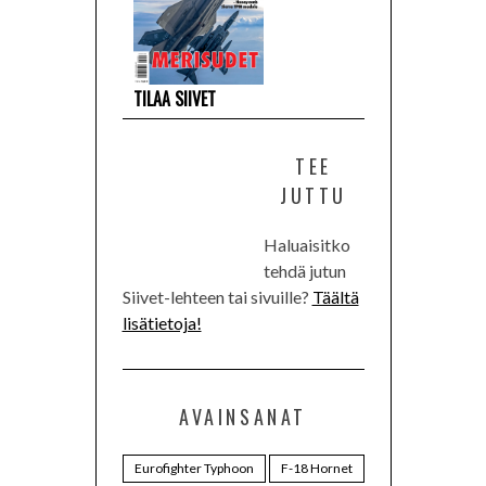
TILAA SIIVET
TEE
JUTTU
Haluaisitko
tehdä jutun
Siivet-lehteen tai sivuille?
Täältä
lisätietoja!
AVAINSANAT
Eurofighter Typhoon
F-18 Hornet