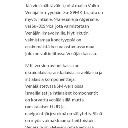
Jää vielä nähtäväksi, mitä mallia Valko-
Venäjälle myydään: Su-39MK:ta, jota on
myyty Intialle, Malesialle ja Algerialle,
vai Su-30SM:ä, jota valmistetaan
Venäjän ilmavoimille. Nyt Irkutin
valmistamaa konetyyppiä on
ensimmäistä kertaa ostamassa maa,
joka on valtioliitossa Venäjän kanssa.
MK-version avioniikassa on
ukrainalaisia, ranskalaisia, israelilaisia ja
intialaisia komponentteja.
Venäläistetyssä SM-versiossa
israelilaiset ja intialaiset komponentit
on korvattu venäläisillä, mutta
ranskalaiset HUD ja
navigointijärjestelmä on säilytetty. Siinä
on myös voimakkaampi heittoistuin.
Venäjällä on SM-versioita käytössä