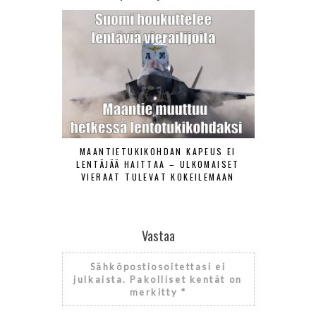
MAANTIETUKIKOHDAN KAPEUS EI
ILMAVOIMAT
LENTÄJÄÄ HAITTAA – ULKOMAISET
TORJUNT
VIERAAT TULEVAT KOKEILEMAAN
Vastaa
Sähköpostiosoitettasi ei
julkaista.
Pakolliset kentät on
merkitty
*