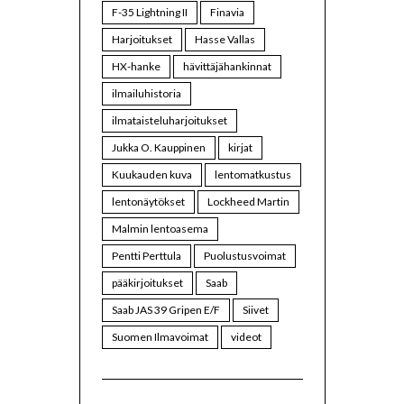
F-35 Lightning II
Finavia
Harjoitukset
Hasse Vallas
HX-hanke
hävittäjähankinnat
ilmailuhistoria
ilmataisteluharjoitukset
Jukka O. Kauppinen
kirjat
Kuukauden kuva
lentomatkustus
lentonäytökset
Lockheed Martin
Malmin lentoasema
Pentti Perttula
Puolustusvoimat
pääkirjoitukset
Saab
Saab JAS 39 Gripen E/F
Siivet
Suomen Ilmavoimat
videot