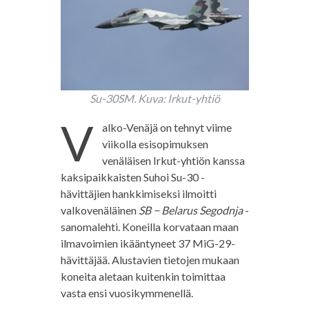
Su-30SM. Kuva: Irkut-yhtiö
V
alko-Venäjä on tehnyt viime
viikolla esisopimuksen
venäläisen Irkut-yhtiön kanssa
kaksipaikkaisten Suhoi Su-30 -
hävittäjien hankkimiseksi ilmoitti
valkovenäläinen
SB − Belarus Segodnja
-
sanomalehti. Koneilla korvataan maan
ilmavoimien ikääntyneet 37 MiG-29-
hävittäjää. Alustavien tietojen mukaan
koneita aletaan kuitenkin toimittaa
vasta ensi vuosikymmenellä.